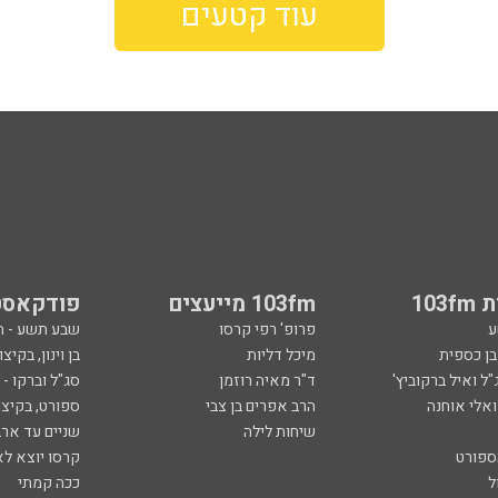
עוד קטעים
103
103fm מייעצים
פודקאסט
ע
פרופ' רפי קרסו
שבע תשע - 
ובן כספית
מיכל דליות
בן וינון, בקיצו
ל ואיל ברקוביץ'
ד"ר מאיה רוזמן
סג"ל וברקו -
ואלי אוחנה
הרב אפרים בן צבי
ספורט, בקיצו
שיחות לילה
שניים עד ארב
ספורט
קרסו יוצא לא
ל
ככה קמתי