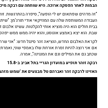
הבמות לאחר הפסקה ארוכה. היא שוחחה עם רבקה מיכאלי ב-
"זה מדהים שפתאום יש לי הופעה", סיפרה בהתרגשות. ז
העבודה המשותפת שלה עם המוזיקאי אודי תורג'מן: "שיתוף
בבית חולים הוא היה מוציא אותי להקלטות. עשינו אלבום דו
שבת. הוא יצא באמצע אוגוסט, והוא יהיה ממש ממש יפהפה
לקראת האלבום החדש, הוציאה זהר סינגל חדש: "אני שרה
אם אני רוצה להיות זמרת אורחת שלו באמפי שוני, ואמרתי 
שכתב גם את המילים וגם את המנגינה", אמרה.
רבקה זוהר תופיע במועדון הגריי בתל אביב ב-15.8
האזינו לרבקה זהר ואברהם טל מבצעים את 'שמש מזהב'