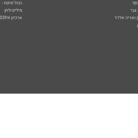
סף
הכול פתוח - א
 צבי
מילים ולחן
ן ואריה אלדד
ארכיון 103fm