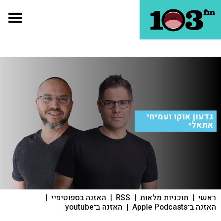
גדעון אוקו ועמיחי
אתאלי
ראשי
|
תוכניות מלאות
|
RSS
|
האזנה בספוטיפיי
|
האזנה ב־Apple Podcasts
|
האזנה ב־youtube