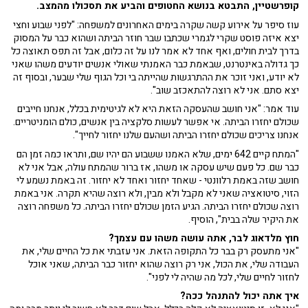
קופרשטיין, התבטא בנושא החטופים והביע את תסכולו מהמצב.
עוז סיפר על אירוע קשה שקרה בימים האחרונים למשפחה: "לפני שבוע וחצי
יצא איזה פוסט שקרי לגמרי שכתבו שבר חוזר הביתה ושהוא כבר על המסוק
בדרך לבית חולים, ואף אחד לא אמר לנו על זה כלום, אבל זה תפס תאוצה כל
כך גדולה באינטרנט, שבאמת כבר האמנתי שאולי אנשים יודעים משהו שאני
לא יודע, ואני זוכר את ההתרגשות שהייתה בי וכל הגוף שלי שבער, ובסוף זה
יצא סתם. אני לא רוצה להתאכזב שוב".
עוד אמר: "אני חושב שהעסקה הזאת היא לא לגיטימית בכלל, אנחנו חייבים
שכולם יחזרו הביתה. אי אפשר לעשות סלקציה בין אנשים, כולם הומניטריים.
אנחנו צריכים שכולם יחזרו הביתה ושהעם שלנו יחזור לחייך".
"המתח קיים 642 ימים, שלא האמנו ששבוע הם יהיו שם, ותראו כמה זמן הם
כבר שם. כל פעם שיש עסקה או משהו, אז ברור שהמתח עולה, אבל אני לא
חושב שזה באמת רלוונטי - שאחד יחזור ואחד לא יחזור. זה באמת נשמע לי
הזוי, סיטואציה שאני לא מקבל ולא מבין, ולא רוצה שהיא תקרה. אני באמת
רוצה שכולם יחזרו הביתה. הגיע הזמן שכולם יחזרו הביתה. כל משפחה רוצה
את היקיר שלה בבית", הוסיף.
חוץ מלדאוג לבר, אתה עושה משהו עם עצמך?
"אני מתעסק רק בבר כל התקופה הזאת. אני עזבתי את כל החיים שלי, את
העבודה שלי, את הכול, אני רק רוצה שהוא יחזור כבר הביתה, שאני אוכל
לחזור לחיים שלי, לכל מה שהיה לי לפני".
איך אתה יכול להתנהל ככה?