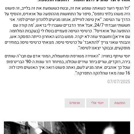
"כל הגוף רועד כשאתה שומע את זה, ובטח כששמעת את זה בלייב, זה פשוט
היה משהו בלתי נתפס", סיפר על התחושות מההופעה של אואזיס, והוסיף על
הדרך עד הטיסה: "אין טיסה לוויילס, אנחנו מגיעים ללונדון יומיים לפני. אני
חששתי ועבדתי 24/7, אבל אחד הדברים שעברו לי בראש, 'מה קורה עם
ההופעה של אואזיס?'. כרטיסי הטיסה פעמיים בוטלו לי (בעקבות המלחמה
עם איראן) וחשבתי שזה לא יקרה. ממש ברגע האחרון הייתה הפסקה אש,
והבנתי שאני צריך 'להתאבד' על כרטיסי טיסה. מצאתי כרטיסי טיסה במחירים
מופקעים, ובבוקר יצאנו לטיסה".
יוסי שיתף בחוויה: "האווירה מטורפת ומחשמלת, המוני אדם עם חבר'ה שותים
בירה, רוקדים, שרים ביחד שירים שכולנו, במיוחד דור שנות ה-90' הבריט־פופ
שכל כך אוהבים. אתה מגיע לשם, ואתה פשוט רואה איך האנשים חיכו לזה
16 שנה מאז שהלהקה התפרקה".
07/07/2025
הופעות
יוסי אלי
אואזיס