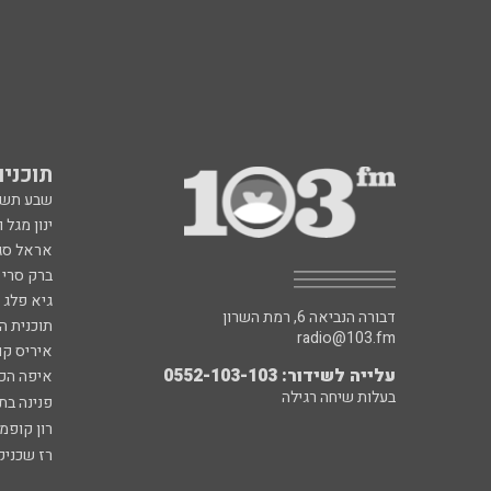
תוכניות fm
שבע תש
ינון מגל 
אראל סג"
ברק סרי 
גיא פלג
דבורה הנביאה 6, רמת השרון
תוכנית ה
radio@103.fm
איריס קו
עלייה לשידור: 0552-103-103
איפה הכ
בעלות שיחה רגילה
פנינה בת
רון קופמ
רז שכניק