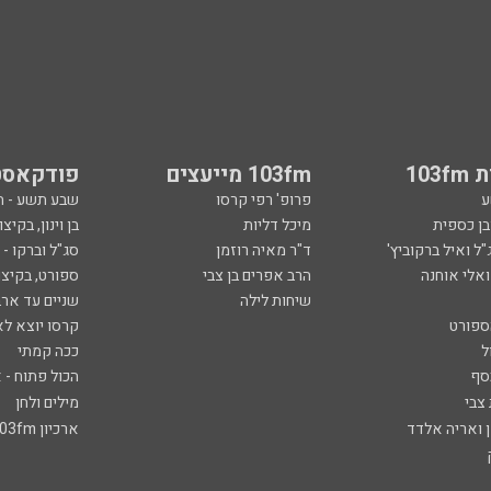
103
103fm מייעצים
פודקאסט
ע
פרופ' רפי קרסו
שבע תשע - 
ובן כספית
מיכל דליות
בן וינון, בקיצו
ל ואיל ברקוביץ'
ד"ר מאיה רוזמן
סג"ל וברקו -
ואלי אוחנה
הרב אפרים בן צבי
ספורט, בקיצו
שיחות לילה
שניים עד ארב
ספורט
קרסו יוצא לא
ל
ככה קמתי
סף
הכול פתוח - א
 צבי
מילים ולחן
ן ואריה אלדד
ארכיון 103fm