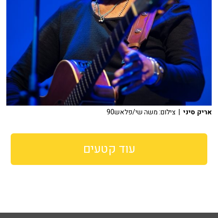
אריק סיני
| צילום: משה שי/פלאש90
עוד קטעים