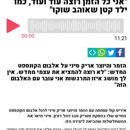
"אני כל הזמן רוצה עוד ועוד, כמו
ילד קטן שאוהב שוקו"
00:00
11:21
הזמר והיוצר אריק סיני על אלבום הקונספט
החדש: "לא רוצה להמציא את עצמי מחדש. אין
לך מושג איזו התרגשות אני עובר עם האלבום
הזה"
איריס קול שוחחה עם הזמר והיוצר אריק סיני לרגל אלבום הקונספט
החדש שלו בהפקת פטריק סבג ויהל דורון. סיני תיאר את
ההשתלשלות שהביאה ליצירה הזו.
"יהל דורון התקשר ואמר לי 'יש לי רעיון - נצרף אלינו את פטריק סבג שיפיק