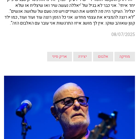
יחד איתי'. אני כבר לא בגיל של 'יאללה נעשה שיר ואו שיצליח או שלא
יצליח'. העיקר היה פה לחפש את השירים ויש פה טעם של שלושה אנשים".
"לא רוצה להמציא את עצמי מחדש. אני כל הזמן רוצה עוד ועוד ועוד, כמו ילד
קטן שאוהב שוקו. אין לך מושג איזו התרגשות אני עובר עם האלבום הזה".
08/07/2025
מוזיקה
אלבום
יצירה
אריק סיני