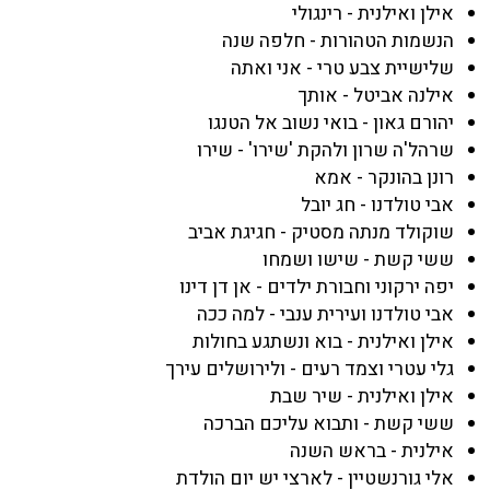
אילן ואילנית - רינגולי
הנשמות הטהורות - חלפה שנה
שלישיית צבע טרי - אני ואתה
אילנה אביטל - אותך
יהורם גאון - בואי נשוב אל הטנגו
שרהל'ה שרון ולהקת 'שירו' - שירו
רונן בהונקר - אמא
אבי טולדנו - חג יובל
שוקולד מנתה מסטיק - חגיגת אביב
ששי קשת - שישו ושמחו
יפה ירקוני וחבורת ילדים - אן דן דינו
אבי טולדנו ועירית ענבי - למה ככה
אילן ואילנית - בוא ונשתגע בחולות
גלי עטרי וצמד רעים - ולירושלים עירך
אילן ואילנית - שיר שבת
ששי קשת - ותבוא עליכם הברכה
אילנית - בראש השנה
אלי גורנשטיין - לארצי יש יום הולדת