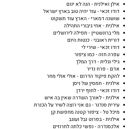
אילן ואילנית - הנה לא ינום
דודו זכאי - עוד יהיה טוב בארץ ישראל
שושנה דמארי - הארץ עוד תשקוט
אילנית - אחי גיבורי התהילה
מלי ברונשטיין - תפילה לירושלים
דורית ראובני - כנטות היום
דודו זכאי - שירי לי
עפרה חזה - כמו ציפור
גילי וגלית - דרך המלך
אדם - פרח נדיר
להקת פיקוד הדרום - אולי אולי מחר
אילנית - חמסין של ניסן
דודו זכאי - לחוף ירדן
אילנית - לאורך השדרה שאין בה איש
עירית סנדנר - גם אני רוצה לשיר על הכנרת
מיכל טל - ציפור קטנה מחפשת קן
אילנית - בפרוט נבל ועוגב
אלכסנדרה - נפשי כלתה לחרוזים