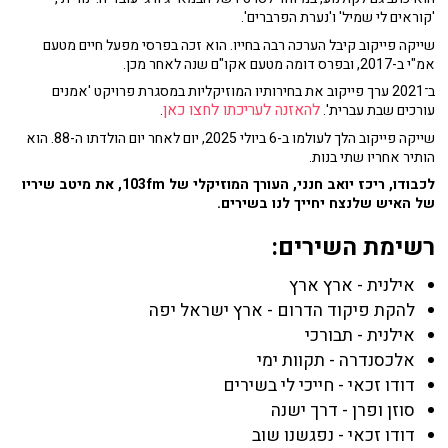
'קוראים לי שמיל' ו'נערת הפרברים'.
שייקה פייקוב קיבל הערכה רבה בחייו. הוא זכה בפרסי מפעל חיים מטעם
אמ"י ב-2017, ובפרס דומה מטעם אקו"ם שנה לאחר מכן.
ב־2021 ערך פייקוב את בחירותיו המוזיקליות במסגרת פרויקט 'אמנים
להאזנה לעריכתו לחצו כאן
עורכים שבת עברית'.
.
שייקה פייקוב הלך לעולמו ב-6 ביולי 2025, יום לאחר יום הולדתו ה-88. הוא
הותיר אחריו שתי בנות.
לכבודו, ריכז יואב חנני, העורך המוזיקלי של 103fm, את מיטב שיריו
של האיש שלנצח יחייך לנו בשירים.
רשימת השירים:
אילנית - ארץ ארץ
להקת פיקוד הדרום - ארץ ישראל יפה
אילנית - תבורכי
אלכסנדרה - תקוות ימי
דודו זכאי - חייכי לי בשירים
סוזן ופרן - דרך ישנה
דודו זכאי - נפגשנו שוב