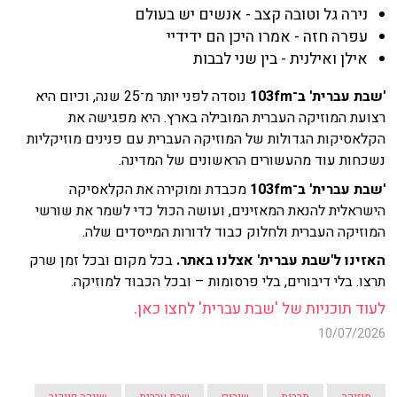
נירה גל וטובה קצב - אנשים יש בעולם
עפרה חזה - אמרו היכן הם ידידיי
אילן ואילנית - בין שני לבבות
'שבת עברית' ב־103fm
נוסדה לפני יותר מ־25 שנה, וכיום היא
רצועת המוזיקה העברית המובילה בארץ. היא מפגישה את
הקלאסיקות הגדולות של המוזיקה העברית עם פנינים מוזיקליות
נשכחות עוד מהעשורים הראשונים של המדינה.
'שבת עברית' ב־103fm
מכבדת ומוקירה את הקלאסיקה
הישראלית להנאת המאזינים, ועושה הכול כדי לשמר את שורשי
המוזיקה העברית ולחלוק כבוד לדורות המייסדים שלה.
האזינו ל'שבת עברית' אצלנו באתר.
בכל מקום ובכל זמן שרק
תרצו. בלי דיבורים, בלי פרסומות – ובכל הכבוד למוזיקה.
לעוד תוכניות של 'שבת עברית' לחצו כאן.
10/07/2026
מוזיקה
תרבות
שירים
שבת עברית
שייקה פייקוב