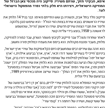
אימא, חבקיני חזק', שרתם משיריו. פייקוב היה מנכסי צאן הברזל של
המוזיקה הישראלית, ויצירתו היא חלק בלתי נפרד מהפסקול הישראלי
לעד.
פייקוב נולד בתל אביב, וכשהיה בן שש התייתם מאימו. כבר בגיל 14 הלחין את
שיריו הראשונים. בצבא שירת בצוות הווי הנח"ל - הוא שימש כנגן בלהקה
ולימד את חברי הצוות שירים חדשים. שירו הראשון 'נורית', שהושמע
לראשונה ב־1958, בוצע בידי עליזה קשי.
לאחר שחרורו מצה"ל עבר פייקוב לקיבוץ משמר השרון, עבד כמורה למוזיקה,
מלחין, מעבד ומנצח מקהלות. הוא ביסס את מעמדו כמלחין פורה וחשוב.
הוא זוהה עם שירים רבים שמחשבים היום כקלאסיקות של שירי ארץ ישראל,
ביניהם 'חייכי לי בשירים' ששר דודו זכאי, 'ארץ, ארץ' בביצוע אילנית, ו-'ארץ
ישראל יפה' שהלחין למילותיו של שותפו לעשייה, הפזמונאי דודו ברק, אבל
המוזיקה שלו הגיעה גם לסוגות אחרות. הוא הלחין את שיר הפולק 'דרך ישנה'
לסוזן ופרן, את שיר הפופ 'אותך' שביצעה אילנה אביטל הצעירה בפסטיבל
הזמר, ואף הלחין את 'דרך המלך' - השיר שייצג אותנו באירוויזיון 1989,
בביצועם של גילי וגלית.
המוזיקאי המופלא הרבה להלחין שירי ילדים, בהם 'אן דן דינו' בביצועה של
יפה ירקוני וזוכי הפסטיבל לשירי ילדים: 'למה ככה' (אבי טולדנו והילדה עירית
ענבי), ו'אימא', ששרו שולה חן והילד רונן בהונקר, והוא אחראי גם לכמה
מלהיטי פסטיבל הזמר החסידי ביניהם זוכה הפסטיבל, 'שישו ושמחו' בביצועו
של ששי קשת, ושירה של רוחמה רז: 'קומי עורי'.
הוא כתב גם לקולנוע, במיוחד לסרטיו של הבמאי ג'ורג' עובדיה: 'נורית',