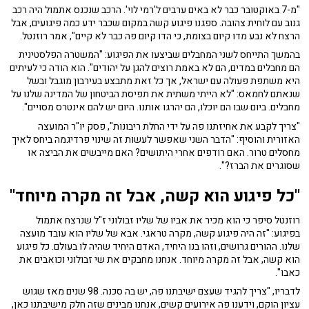
"מ-7 באוקטובר כבר לא באים ערבים ל'רמי לוי'. הרכב שנכנס אתמול היה רכב
גנוב עם לוחית צהובה. ספגנו פיגוע קשה במקום שכבר ידע כמה פיגועים, אבל
הרצח לא נבע מדו קיום בצומת, כי הדו קיום פה כבר לא קיים", אמר רוזנטל.
בהמשך התייחס לשני המחבלים שביצעו את הפיגוע: "המשטרה הפלסטינית
הם מחבלים במדים, הם לא באמת רוצים להגן על יהודים". הוא הודה כי לעיתים
היא משתפת פעולה עם ישראל, אך כל זאת מתבצע בעירבון מוגבל ובשל
שנאתם לחמאס: "לא הייתי משתית את תפיסת הביטחון של המדינה שלנו על
מחבלים. ביום שבו הם יוכלו, הם יהרגו אותנו. היום יש להם אינטרס מסויים".
"צריך לקבע את אחיזתנו פה על ידי החלת ריבונות", פסק יו"ר המועצה
האזורית והוסיף: "הדבר השני שאפשר לעשות זה שינוי פרדיגמה ביחס לאיך
מחסלים טרור. האם רודפים אחרי היתושים? האם מייבשים את הביצה או
שסוגרים את הברז?".
"כל פיגוע הוא קשה, אבל זה מקרה מיוחד"
רוזנטל סיפר כי הוא מכיר את אביו של שליו זבולוני ז"ל שנרצח אתמול
בפיגוע: "זה היה פיגוע קשה, מקרה טראגי. אבא של שליו הוא עובד מועצה
שלנו. ההורים גרושים, וזהו בנו היחיד, האדם היחיד שהיה לו בעולם. כל פיגוע
הוא קשה, אבל זה מקרה מיוחד. אנחנו מחבקים את שי זבולוני וכואבים את
כאבו".
לדבריו, "צריך להגיד שעצם ישיבתנו פה, יש בה סכנה. 98 שנים מאז שגוש
עציון הוקם, וידענו פה אירועים קשים, אנחנו מבינים שזה חלק מישיבתנו כאן,