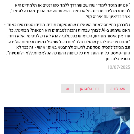
"אם יש מוסד לימודי שחושב שהדרך ללמד סטודנטים או תלמידים היא
להימנע מכלים כמו בינה מלאכותית - הוא עושה את ההפך מהכנה לעתיד",
אמר בריאיון עם איריס קול.
גלוברמן התייחס לאחת השאלות שמעסיקות מורים, הורים וסטודנטים כאחד -
האם שימוש ב-AI לצורך עבודות והכנה למבחנים הוא רמאות? מבחינתו, כל
עוד אין איסור מפורש, השימוש בטכנולוגיה הוא לא רק לגיטימי, אלא חיוני.
"אנחנו צריכים להבין שמולנו נולד 'מוח חכם' שמכיל כמויות עצומות של ידע
וגם מסוגל להסיק מסקנות, לחשוב ולהתבטא באופן אישי - זה כבר לא
קופי-פייסט. כל זה הופך את כל שיטות ההערכה הקלאסיות ללא רלוונטיות",
הסביר גלוברמן.
10/07/2025
טכנולוגיה
דרור גלוברמן
ai