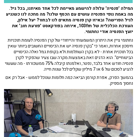
המילה 'פנסיה' עלולה להישמע מאיימת לכל אחד מאיתנו, בכל גיל.
מה באמת גופי הפנסיה עושים עם הכסף שלנו? מה מחכה לנו כשנגיע
לגיל הפרישה? ובאיזו קרן פנסיה מתאים לנו לבחור? יעל אילון,
העורכת הכלכלית של 103fm, אירחה בפודקאסט 'פורעת חוב' את
יועץ הפנסיה אודי נחתומי.
נחתומי ציין את היתרון המשמעותי והייחודי של קרן הפנסיה לעומת תוכניות
חיסכון אחרות, ואמר כי "בקרן פנסיה יש את הכיסויים החשובים ביותר שאין
בכל תוכנית אחרת - לא בקרן השתלמות ולא בקופת גמל ואלה הכיסויים
הביטוחיים". הוא הדגים זאת באמצעות מקרה שבו צעיר שהפקיד לקרן
פנסיה חודש אחד בלבד, נפטר, ואלמנתו קיבלה 75% ממשכורתו - מה שעשוי
להגיע לסכום של 6 או 7 מיליון שקלים לכל שנות חייה.
בהמשך הפרק, אפרת קורמן הביאה כמה חלומות שנוכל לממש - אבל רק אם
נחסוך מספיק.