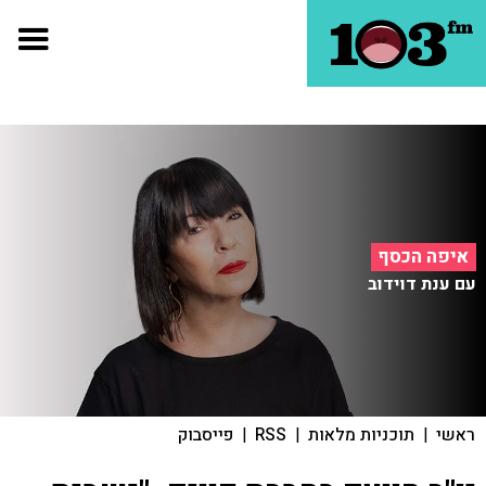
איפה הכסף
עם ענת דוידוב
ראשי
|
תוכניות מלאות
|
RSS
|
פייסבוק