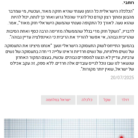
רוחבי.
"הכלכלה הישראלית כל הזמן טענתי שהיא חזקה מאוד, ועכשיו, מי שמדבר
מהבטן ומתוך רצון קודם כול להגיד שהכול גרוע ואחר כך לנתח, יכול להיות
שהוא טעה. לאורך כל התקופה טענתי שהמשק הישראלי חזק מאוד", אמר.
לדבריו, "השקל חזק מדי בגלל שהממשלה מזרימה הרבה כסף ואחת הסיבות
שהריבית גבוהה, אי אפשר להוריד את הריבית כי האינפלציה עדיין גבוהה".
בהמשך התייחס לשוק התעסוקה הישראלי וטען: "אנחנו מיצינו את התעסוקה
של נשים חילוניות, של נשים חרדיות וראינו עלייה די חדה בתעסוקה של נשים
ערביות, עדיין לא הגענו למספרים גבוהים. עכשיו, בעצם המקור האחרון
שנשאר לנו שבו נוכל לגייס עובדים אלה חרדים. ללא ספק, זה עקב אכילס
של ישראל, שאין יותר מקורות".
20/07/2025
דולר
שקל
כלכלה
ישראל במלחמה