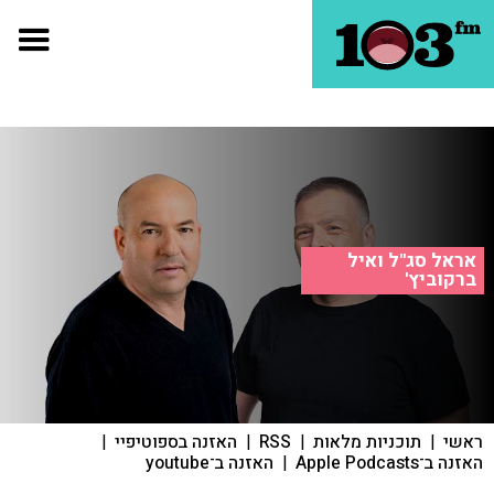
אראל סג"ל ואיל
ברקוביץ'
ראשי
|
תוכניות מלאות
|
RSS
|
האזנה בספוטיפיי
|
האזנה ב־Apple Podcasts
|
האזנה ב־youtube