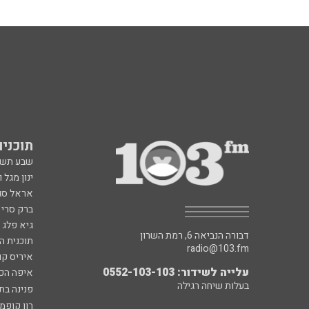
תוכניות fm
שבע תש
ינון מגל 
אראל סג"
ברק סרי 
גיא פלג
דבורה הנביאה 6, רמת השרון
תוכנית ה
radio@103.fm
איריס קו
עלייה לשידור: 0552-103-103
איפה הכ
בעלות שיחה רגילה
פנינה בת
רון קופמ