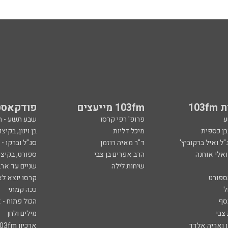
103
103fm מייעצים
פודקאסט
ע
פרופ' רפי קרסו
שבע תשע - 
ובן כספית
מיכל דליות
בן וינון, בקיצו
ל ואיל ברקוביץ'
ד"ר מאיה רוזמן
סג"ל וברקו -
ואלי אוחנה
הרב אפרים בן צבי
ספורט, בקיצו
שיחות לילה
שניים עד ארב
ספורט
קרסו יוצא לא
ל
ככה קמתי
סף
הכול פתוח - א
 צבי
מילים ולחן
ן ואריה אלדד
ארכיון 103fm