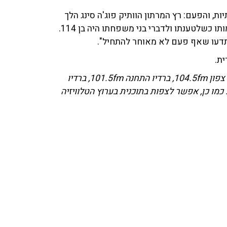
ת, והפעם: רץ המרתון הוותיק פוג'ה סינג הלך
לעולמו בתאונת 'פגע וברח' בהודו. הביוגרף שלו הודיע על מותו כשלטענתו ולדברי בני משפחתו היה בן 114.
דית.
התוכנית 'שניים עד ארבע' משודרת מדי יום ב־103fm, ברדיו צפון 104.5fm, ברדיו התחנה 101.5fm, ברדיו
רושלים 101fm ו־89.5fm וברדיו קול רגע 96fm ו־91.5fm. כמו כן, אפשר לצפות בתוכנית בערוץ הטלוויזיה