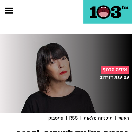
איפה הכסף
עם ענת דוידוב
ראשי
|
תוכניות מלאות
|
RSS
|
פייסבוק