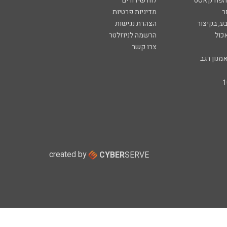
 הפודקאסט
לוח שידורים
ר
מדיניות פרטיות
ע, בקיצור
הצהרת נגישות
כול
הרשמה לניוזלטר
צרו קשר
מנון רגב
created by
CYBER
SERVE