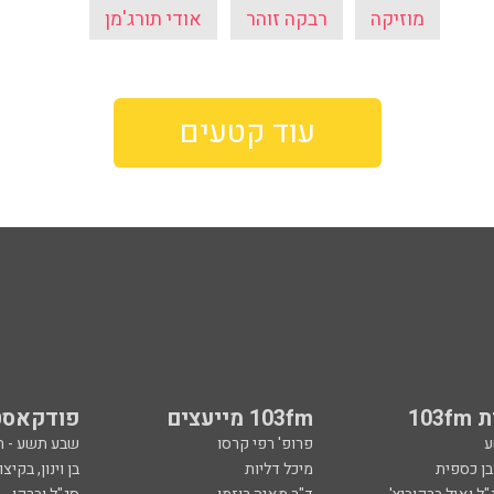
מוזיקה
רבקה זוהר
אודי תורג'מן
עוד קטעים
103
103fm מייעצים
פודקאסט
ע
פרופ' רפי קרסו
שבע תשע - 
ובן כספית
מיכל דליות
בן וינון, בקיצו