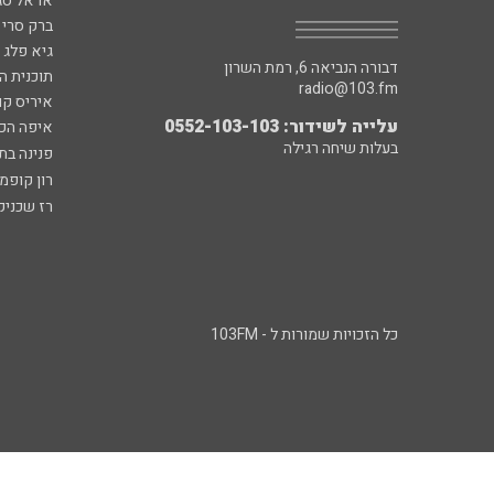
אראל סג"
ברק סרי 
גיא פלג
דבורה הנביאה 6, רמת השרון
תוכנית ה
radio@103.fm
איריס קו
עלייה לשידור: 0552-103-103
איפה הכ
בעלות שיחה רגילה
פנינה בת
רון קופמ
רז שכניק
כל הזכויות שמורות ל - 103FM