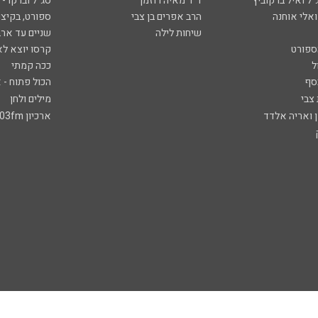
ל ואיל ברקוביץ'
ד"ר מאיה רוזמן
סג"ל וברקו -
ואלי אוחנה
הרב אפרים בן צבי
ספורט, בקיצו
שיחות לילה
שניים עד ארב
ספורט
קרסו יוצא לא
ל
ככה קמתי
סף
הכול פתוח - א
 צבי
מילים ולחן
ן ואריה אלדד
ארכיון 103fm