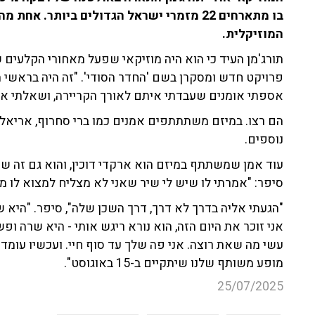
בו מתארחים 22 מזמרי ישראל הגדולים ביותר. 
המוזיקלית.
תורג'מן העיד כי הוא היה מוזיקאי שפעל מאחורי הקלעים 
פרויקט חדש ומסקרן בשם 'החדר הסודי'. "זה היה בראשי הר
אספתי אומנים שעבדתי איתם לאורך הקריירה, ושאלתי אם
הם רצו. במיזם משתתתפים אמנים כמו ברי סחרוף, אריאל זילב
נוספים.
עוד אמן שמשתתף במיזם הוא ארקדי דוכין, והוא גם זה ששיד
סיפר: "אמרתי לו שיש לי שיר שאני לא מצליח למצוא לו מכ
"הגעתי אליה בדרך לא דרך, דרך השכן שלה", סיפר. "היא 
אני זוכר את היום הזה, הוא נורא ריגש אותי - היא שרה ופש
עשי מה שאת רוצה. אני פה שלך עד סוף חיי. ועכשיו עומד
מופע משותף שלנו שיתקיים ב-15 באוגוסט".
25/07/2025