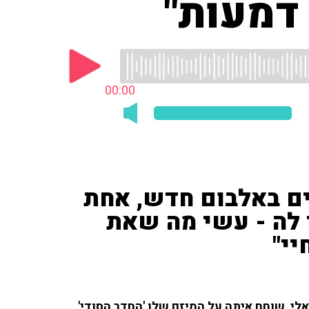
 דמעות"
00:00
ג'מן מארח 22 אמנים באלבום חדש, אחת
 לה - עשי מה שאת
יי"
לי, שוחח איתה על המיזם שלו 'החדר הסודי',