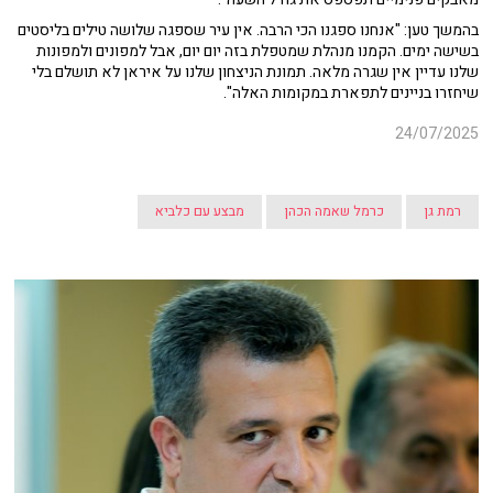
בהמשך טען: "אנחנו ספגנו הכי הרבה. אין עיר שספגה שלושה טילים בליסטים
בשישה ימים. הקמנו מנהלת שמטפלת בזה יום יום, אבל למפונים ולמפונות
שלנו עדיין אין שגרה מלאה. תמונת הניצחון שלנו על איראן לא תושלם בלי
שיחזרו בניינים לתפארת במקומות האלה".
24/07/2025
רמת גן
כרמל שאמה הכהן
מבצע עם כלביא