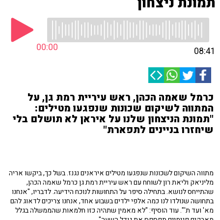
תמונת ניצחון
00:00
08:41
כרמל שאמה הכהן, ראש עיריית רמת גן, על
המתווה לשיקום שכונות שנפגעו מטילים:
"תמונת הניצחון שלנו על איראן לא תושלם בלי
שיחזרו בניינים לתפארת"
מתווה השיקום לשכונות שנפגעו מטילים איראנים נגנז. בשל כך, ביקשו אריה
מליניאק וליאת רון לשוחח עם ראש עיריית רמת גן כרמל שאמה הכהן,
שהתייחס לנושא. בתחילה סיפר על התחושות לנוכח הידיעה. לדבריו, "אנחנו
בתחושה שנולדו לנו כמה אלפי ילדים בשבוע אחד, אנחנו צריכים לדאוג להם
מא' ועד ת'". עוד הוסיף: "לא מאמין שתהיה כזו חלמאות שהממשלה בגלל
מאבקים פנימיים תפספס את גודל השעה".