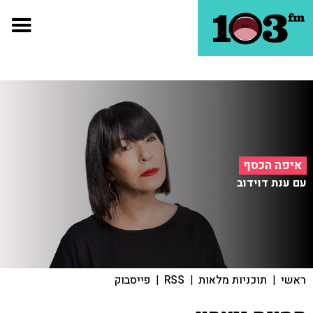
איפה הכסף
עם ענת דוידוב
ראשי
|
תוכניות מלאות
|
RSS
|
פייסבוק