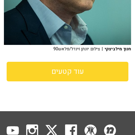
חנוך מילביצקי
| צילום: יונתן זינדל/פלאש90
עוד קטעים