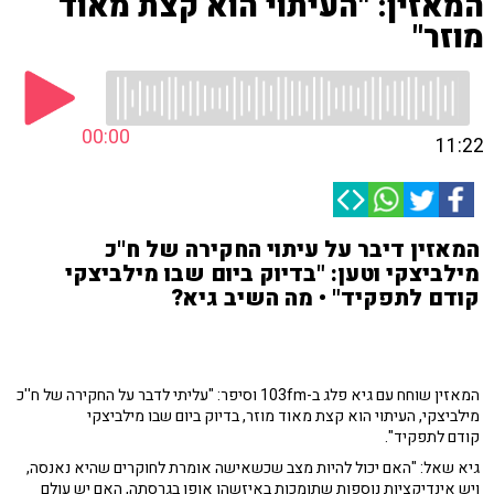
המאזין: "העיתוי הוא קצת מאוד
מוזר"
00:00
11:22
המאזין דיבר על עיתוי החקירה של ח''כ
מילביצקי וטען: "בדיוק ביום שבו מילביצקי
קודם לתפקיד" • מה השיב גיא?
המאזין שוחח עם גיא פלג ב-103fm וסיפר: "עליתי לדבר על החקירה של ח''כ
מילביצקי, העיתוי הוא קצת מאוד מוזר, בדיוק ביום שבו מילביצקי
קודם לתפקיד".
גיא שאל: "האם יכול להיות מצב שכשאישה אומרת לחוקרים שהיא נאנסה,
ויש אינדיקציות נוספות שתומכות באיזשהו אופן בגרסתה, האם יש עולם