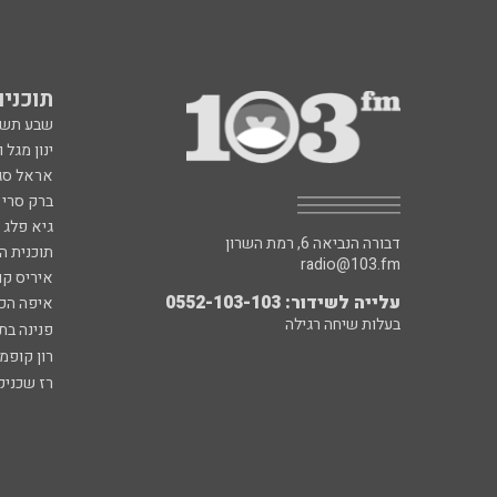
תוכניות fm
שבע תש
ינון מגל 
אראל סג"
ברק סרי 
גיא פלג
דבורה הנביאה 6, רמת השרון
תוכנית ה
radio@103.fm
איריס קו
עלייה לשידור: 0552-103-103
איפה הכ
בעלות שיחה רגילה
פנינה בת
רון קופמ
רז שכניק