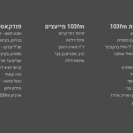
103
103fm מייעצים
פודקאסט
ע
פרופ' רפי קרסו
שבע תשע - 
ובן כספית
מיכל דליות
בן וינון, בקיצו
ל ואיל ברקוביץ'
ד"ר מאיה רוזמן
סג"ל וברקו -
ואלי אוחנה
הרב אפרים בן צבי
ספורט, בקיצו
שיחות לילה
שניים עד ארב
ספורט
קרסו יוצא לא
ל
ככה קמתי
סף
הכול פתוח - א
 צבי
מילים ולחן
ן ואריה אלדד
ארכיון 103fm