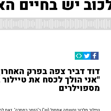
כוב יש בחיים ה
דוד דביר צפה בפרק האחרון 
"אני הולך לכסח את טיילור 
מספוילרים
טיילור מלכוב נחשפה אתמול (ש') ב'הזמר במסכה', זאת 