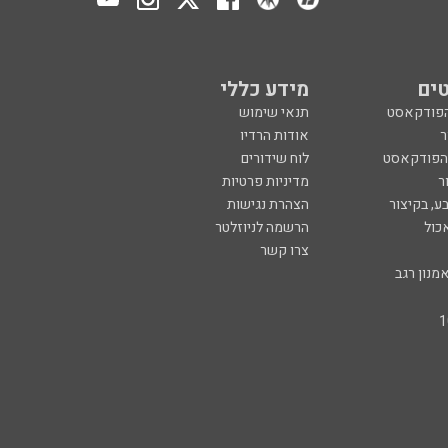
ים
מידע כללי
הפודקאסט
תנאי שימוש
ר
אודות הרדיו
 הפודקאסט
לוח שידורים
ר
מדיניות פרטיות
ע, בקיצור
הצהרת נגישות
כול
הרשמה לניוזלטר
צרו קשר
מנון רגב