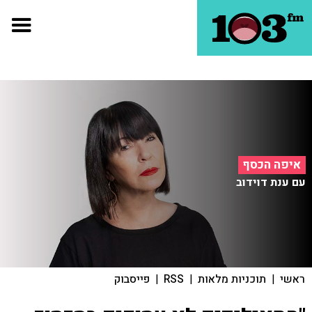
איפה הכסף
עם ענת דוידוב
ראשי
|
תוכניות מלאות
|
RSS
|
פייסבוק