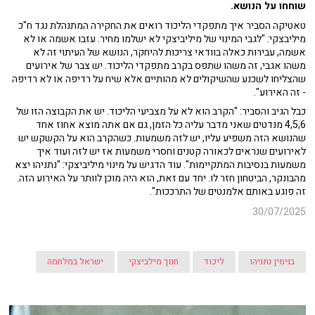
שוחחו על הנושא.
טאטיקה הסביר איך מתפקדי הליכוד רואים את החקירה המתנהלת נגד ח"כ
מיליבצקי: "לגבי המינוי של מיליביצקי לא ישלמו מחיר. עזבו אשמה או לא
אשמה, עבירות כאלה בוודאי צריכות להיחקר, הנושא של העיתוי זה לא
משהו אגבי, זה משהו שתפס בקרב מתפקדי הליכוד. יש צבר של אירועים
שהצליחו לשכנע שהשיקולים לא מהותיים אלא שיח על רדיפה או לא רדיפה
- זה האירוע".
כבל הגיב והסביר: "הקרב הוא לא על מצביעי הליכוד. יש את הקבוצה הזו של
4,5,6 מנדטים שאני מדבר עליה כל הזמן, גם אם אתה מוצא אחוז אחד
שהנושא הזה משפיע עליו, יש לזה משמעות. כשהקרב הוא על הקשקש יש
לאירועים שנראים לכאורה קטנים וחסרי משמעות אז יש לזה ועוד איך
משמעות בנסיבות המתקיימות". עוד הדגיש על מינוי מיליביצקי: "נתניהו יצא
מהבונקר, הביטחון חזר לו. יחד עם זאת, הוא היה מוכן לוותר על האירוע הזה.
זה פוגע באותם אלמנטים של התרככות".
30/07/2025
בנימין נתניהו
ליכוד
חנוך מילביצקי
ישראל במלחמה