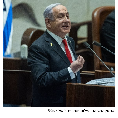
בנימין נתניהו
| צילום: יונתן זינדל/פלאש90