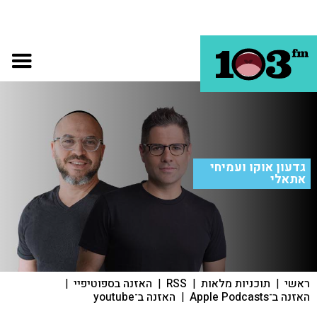
גדעון אוקו ועמיחי
אתאלי
ראשי
|
תוכניות מלאות
|
RSS
|
האזנה בספוטיפיי
|
האזנה ב־Apple Podcasts
|
האזנה ב־youtube