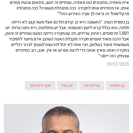
איזו מאפיה, מתנהגים כמו מאפיה, שנתיים זה יושב, פתאום עכשיו ממנים
אותו, אז מזמינים אותו לחקירה. ככה מתנהלת משטרה? ככה מתנהלת
פרקליטות? זה נראה לך סביר האירוע הזה?"
בן כספית השיב: "התשובה היא כן. קודם כול גם אצל משה קצב לא הייתה
תלונה, הוא בכלל קרא ליועץ המשפטי, אבל יש מתלוננת, היא נתנה עדות. יש
1,001 פרסומים, ראיות, עניינים, וזה שהחקירה הייתה כמעט שנתיים זה פאק,
אבל הרבה מאוד פעמים חקירה מקבלת האצה כשהבן אדם מיועד לתפקיד
משמעותי מאוד בשלטון, ואז אתה לא יכול להרשות לעצמך לגרור רגליים
בחקירה ואתה מאיץ אותה כדי לדעת אם יש או אין. אגב, רוב הסיכויים
שהתיק הזה ייסגר".
29/07/2025
בן כספית
עבירות מין
ינון מגל
חנוך מילביצקי