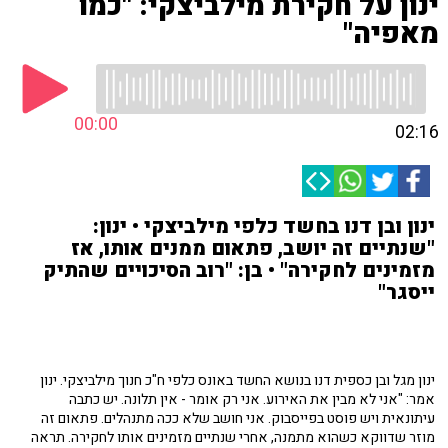
ינון על חקירת מילביצקי: "כמו
מאפיה"
00:00
02:16
ינון ובן דנו בחשד כלפי מילביצקי • ינון:
"שנתיים זה יושב, פתאום ממנים אותו, אז
מזמינים לחקירה" • בן: "רוב הסיכויים שהתיק
ייסגר"
ינון מגל ובן כספית דנו בנושא החשד באונס כלפי ח"כ חנוך מילביצקי. ינון
אמר: "אני לא מבין את האירוע. אני רק אומר - אין תלונה. יש כתבה
עיתונאית ויש פוסט בפייסבוק. אני חושב שלא ככה מתנהלים. פתאום זה
מוזר שדווקא כשהוא מתמנה, אחרי שנתיים מזמינים אותו לחקירה. תראה