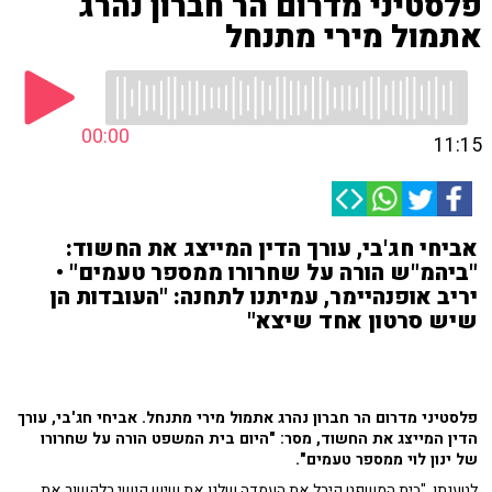
פלסטיני מדרום הר חברון נהרג
אתמול מירי מתנחל
00:00
11:15
אביחי חג'בי, עורך הדין המייצג את החשוד:
"ביהמ"ש הורה על שחרורו ממספר טעמים" •
יריב אופנהיימר, עמיתנו לתחנה: "העובדות הן
שיש סרטון אחד שיצא"
פלסטיני מדרום הר חברון נהרג אתמול מירי מתנחל. אביחי חג'בי, עורך
הדין המייצג את החשוד, מסר: "היום בית המשפט הורה על שחרורו
של ינון לוי ממספר טעמים".
לטענתו, "בית המשפט קיבל את העמדה שלנו את שיש קושי בלקשור את