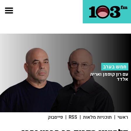
חמש בערב
עם רון קופמן ואריה
אלדד
ראשי
|
תוכניות מלאות
|
RSS
|
פייסבוק