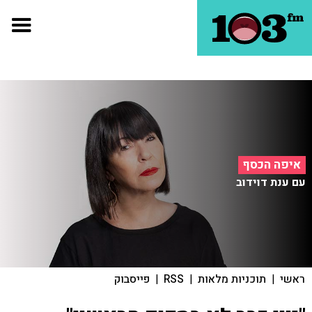
איפה הכסף
עם ענת דוידוב
ראשי
|
תוכניות מלאות
|
RSS
|
פייסבוק