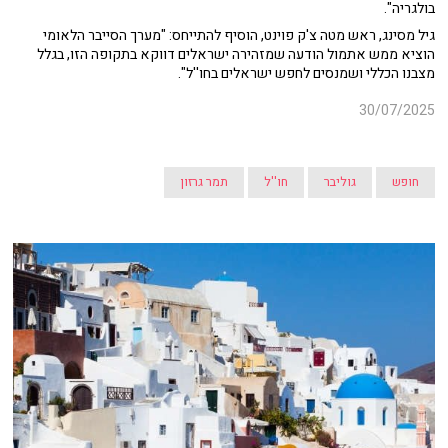
בולגריה".
גיל מסינג, ראש מטה צ'ק פוינט, הוסיף להתייחס: "מערך הסייבר הלאומי
הוציא ממש אתמול הודעה שמזהירה ישראלים דווקא בתקופה הזו, בגלל
מצבנו הכללי ושמנסים לחפש ישראלים בחו''ל".
30/07/2025
חופש
גוליבר
חו''ל
תמר גרזון