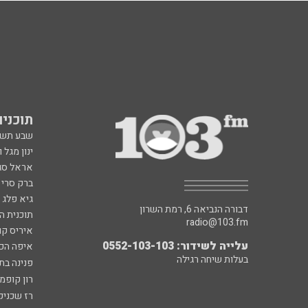
תוכניות fm
שבע תש
ינון מגל 
אראל סג"
ברק סרי 
גיא פלג
דבורה הנביאה 6, רמת השרון
תוכנית ה
radio@103.fm
איריס קו
עלייה לשידור: 0552-103-103
איפה הכ
בעלות שיחה רגילה
פנינה בת
רון קופמ
רז שכניק