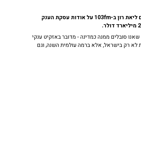
סופי שולמן, פרשנית ההייטק של 'כלכליסט', שוחחה עם ליאת רון ב-103fm על אודות עסקת הענק
אנו סובלים ממנה כמדינה - מדובר באזקיט ענקי
ת לא רק בישראל, אלא ברמה עולמית השנה, וגם