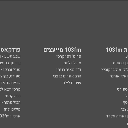
103
103fm מייעצים
פודקאסט
ע
פרופ' רפי קרסו
שבע תשע - 
ובן כספית
מיכל דליות
בן וינון, בקיצו
ל ואיל ברקוביץ'
ד"ר מאיה רוזמן
סג"ל וברקו -
ואלי אוחנה
הרב אפרים בן צבי
ספורט, בקיצו
שיחות לילה
שניים עד ארב
ספורט
קרסו יוצא לא
ל
ככה קמתי
סף
הכול פתוח - א
 צבי
מילים ולחן
ן ואריה אלדד
ארכיון 103fm