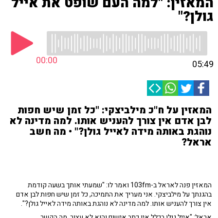
המאזין: "למה העם שופט את אייל
גולן?"
00:00
05:49
המאזין על ח''כ מילביצקי: "כל זמן שיש חפות
לבן אדם אין צורך להעניש אותו. למה מדינה לא
נוהגת באותה מידה לאייל גולן?" • מה חשב
אראל?
המאזין פנה לאראל ב-103fm ואמר לו: "שמעתי אותך בשעה קודמת
בהגנתך על מילביצקי. אני מעריך את התמיכה, כל זמן שיש חפות לבן אדם
אין צורך להעניש אותו. למה מדינה לא נוהגת באותה מידה לאייל גולן?".
אראל: "אייל גולן בכלל אין כתב אישום והוא לא עצור, מה הקשר