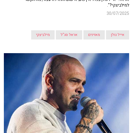
למילביצקי?".
30/07/2025
אייל גולן
מאזינים
אראל סג"ל
מילביצקי