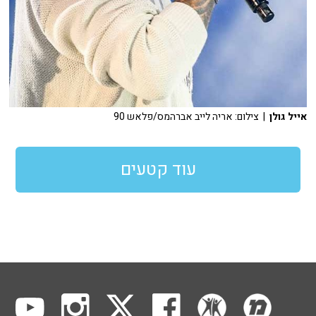
אייל גולן
| צילום: אריה לייב אברהמס/פלאש 90
עוד קטעים