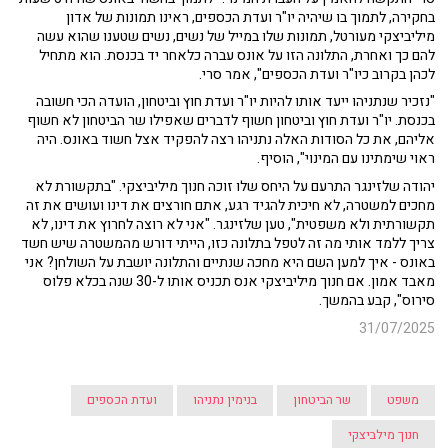
בחקירה, לתמוך בו שיהיה יו"ר ועדת הכספים, ראינו תמונות של אדון
מיליביצקי מעורטל, תמונות שלו במייל של נשים, נשים שטענו שהוא עשה
להם כך ואחרת, התלונה הזו על אונס עברה כלאחר יד בכנסת. הוא מתחיל
לכהן בקרוב כיו"ר ועדת הכספים", אמר סרי.
"נזכיר שנתניהו ייעד אותו להיות יו"ר ועדת חוץ וביטחון, הועדה הכי חשובה
בכנסת. יו"ר ועדת חוץ וביטחון חשוף לדברים שאפילו שר הביטחון לא חשוף
אליהם, את כל הסודות האלה נתניהו רצה להפקיד אצל חשוד באונס. היה
ראוי שימתינו עם המינוי", הוסיף.
יהודה שלזינגר התרעם על היחס שלו זוכה חנוך מיליביצקי. "בתקשורת לא
מחכים למשטרה, לא חיכית להגיד רגע, אתם חורצים את דינו ועושים את זה
תקשורתית ולא משפטית", טען שלזינגר. "אני לא רוצה לחרוץ את דינו, לא
צריך ללמד אותי מה זה לטפל בתלונה כזו, הייתי דורש מהמשטרה שיש חשד
באונס - איך למען השם היא מחכה שנתיים והתלונה יושבת על השולחן? אני
מאבד אמון. אם חנוך מיליביצקי אנס תכניס אותו ל-30 שנה בכלא פלוס
סירוס", קבע בהמשך.
31/07/2025
משפט
שר הביטחון
בנימין נתניהו
ועדת הכספים
חנוך מילביצקי