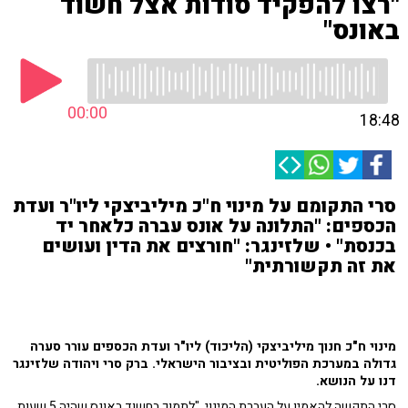
"רצו להפקיד סודות אצל חשוד
באונס"
00:00
18:48
סרי התקומם על מינוי ח"כ מיליביצקי ליו"ר ועדת
הכספים: "התלונה על אונס עברה כלאחר יד
בכנסת" • שלזינגר: "חורצים את הדין ועושים
את זה תקשורתית"
מינוי ח"כ חנוך מיליביצקי (הליכוד) ליו"ר ועדת הכספים עורר סערה
גדולה במערכת הפוליטית ובציבור הישראלי. ברק סרי ויהודה שלזינגר
דנו על הנושא.
סרי התקשה להאמין על העברת המינוי. "לתמוך בחשוד באונס שהיה 5 שעות