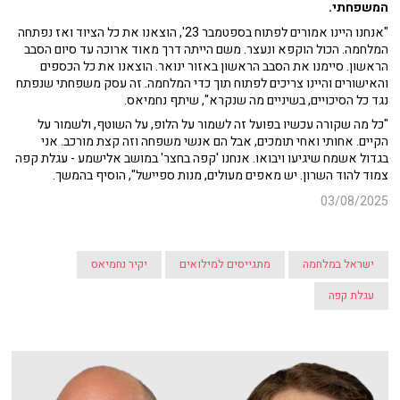
המשפחתי.
"אנחנו היינו אמורים לפתוח בספטמבר 23', הוצאנו את כל הציוד ואז נפתחה
המלחמה. הכול הוקפא ונעצר. משם הייתה דרך מאוד ארוכה עד סיום הסבב
הראשון. סיימנו את הסבב הראשון באזור ינואר. הוצאנו את כל הכספים
והאישורים והיינו צריכים לפתוח תוך כדי המלחמה. זה עסק משפחתי שנפתח
נגד כל הסיכויים, בשיניים מה שנקרא", שיתף נחמיאס.
"כל מה שקורה עכשיו בפועל זה לשמור על הלופ, על השוטף, ולשמור על
הקיים. אחותי ואחי תומכים, אבל הם אנשי משפחה וזה קצת מורכב. אני
בגדול אשמח שיגיעו ויבואו. אנחנו 'קפה בחצר' במושב אלישמע - עגלת קפה
צמוד להוד השרון. יש מאפים מעולים, מנות ספיישל", הוסיף בהמשך.
03/08/2025
ישראל במלחמה
מתגייסים למילואים
יקיר נחמיאס
עגלת קפה