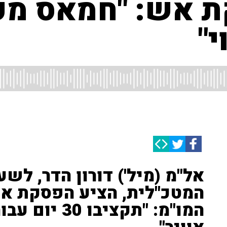
ת אש: "חמאס מע
י"
אל"מ (מיל') דורון הדר, לש
המטכ"לית, הציע הפסקת אש
המו"מ: "תקציב