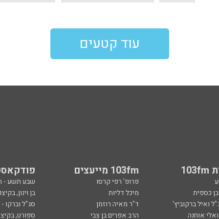
עוד קטעים
103
103fm מייעצים
פודקאסט
ע
פרופ' רפי קרסו
שבע תשע - 
ובן כספית
מיכל דליות
בן וינון, בקיצו
ל ואיל ברקוביץ'
ד"ר מאיה רוזמן
סג"ל וברקו -
ואלי אוחנה
הרב אפרים בן צבי
ספורט, בקיצו