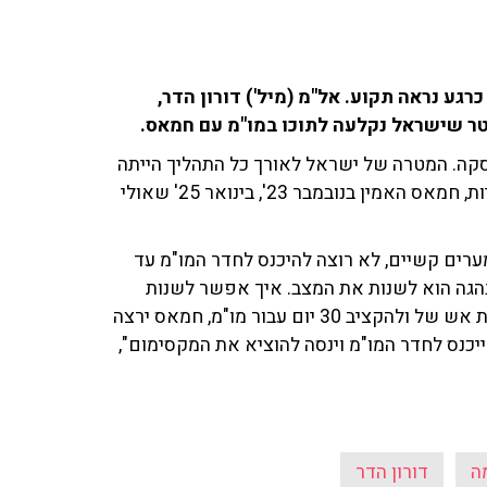
ע נראה תקוע. אל"מ (מיל') דורון הדר,
טר שישראל נקלעה לתוכו במו"מ עם חמאס.
ה. המטרה של ישראל לאורך כל התהליך הייתה
לעשות עסקאות חלקיות", אמר הדר. "היינו בעסקאות חלקיות, חמאס האמין בנובמבר 23', בינואר 25' שאולי
רים קשיים, לא רוצה להיכנס לחדר המו"מ עד
הגה הוא לשנות את המצב. איך אפשר לשנות
המצב? לייצר פיתוי. אפשר להגיד שישראל מוכנה להפסקת אש של ולהקציב 30 יום עבור מו"מ, חמאס ירצה
יכנס לחדר המו"מ וינסה להוציא את המקסימום",
ה
דורון הדר