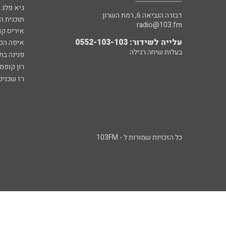
גיא פלג
דבורה הנביאה 6, רמת השרון
תוכנית ה
radio@103.fm
איריס קו
עלייה לשידור: 0552-103-103
איפה הכ
בעלות שיחה רגילה
פנינה בת
רון קופמ
רז שכניק
כל הזכויות שמורות ל - 103FM