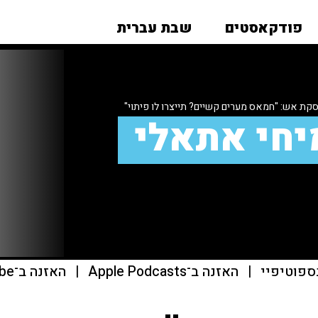
פודקאסטים
שבת עברית
קת אש: "חמאס מערים קשיים? תייצרו לו פיתוי"
יחי אתאלי
ספוטיפיי
|
האזנה ב־Apple Podcasts
|
האזנה ב־youtube