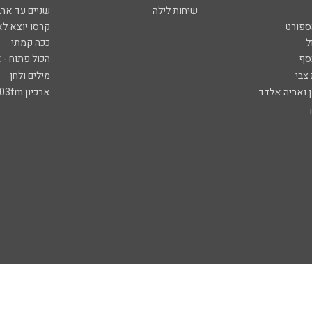
שיחות לילה
שניים עד ארב
ספורט
קרסו יוצא לא
ל
ככה קמתי
סף
הכול פתוח - א
 צבי
מילים ולחן
ן ואריה אלדד
ארכיון 103fm