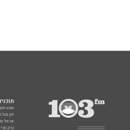
תוכניות fm
שבע תש
ינון מגל 
אראל סג"
ברק סרי 