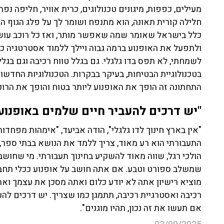
מעילים, כפפות, מיגונים טכנולוגים, כרית אוויר, חליפה נ
כלל בישראל שאומר שמה שאפשר מותר, ואז כל רוכב עושה
ולתפעל את האופנוע ברמה גבוה ויילך ללמוד אסטרטגיה כ
לשמחתי, לא תפס בדו גלגלי. גם בגלל טווח רכיבה וגם בגלל
בטכנולוגיית הבטיחות, בעיקר בבקרות. הטכנולוגיות החדשו
התחתונה זה הופך את האופנוע ליותר בטוח והופך את הרוכב
"יש דרכים להעביר חיים שלמים באופנוע
"אין בארץ חינוך לדו גלגלי", הודה אביעד, "אימהות מפחדו
התעבורתי הוא רע מאוד, צריך ללמד את הנושא בבתי ספר, 
הולכי רגל, שווה מאוד להשקיע בחינוך תעבורתי. מי שחושב
שמשלב ספורט וטבע. אם אתה חושב על אופנוע ככלי תחבו
מוציא רישיון אתה לא יודע כלום ואתה מסכן את עצמך ואת
רכיבה ואסטרגיית רכיבה, תתמגן כמו שצריך. יש דרכים לה
אם תעשו את זה נכון, תהיו מוגנים".