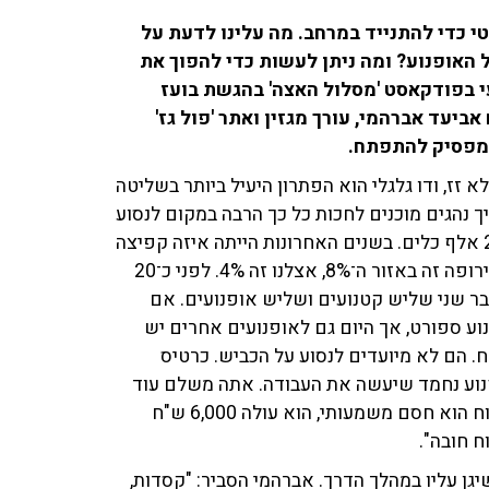
טי כדי להתנייד במרחב. מה עלינו לדעת על
 האופנוע? ומה ניתן לעשות כדי להפוך את
י בפודקאסט 'מסלול האצה' בהגשת בועז
 אביעד אברהמי, עורך מגזין ואתר 'פול גז'
א מפסיק להתפתח.
זז, ודו גלגלי הוא הפתרון היעיל ביותר בשליטה
ך נהגים מוכנים לחכות כל כך הרבה במקום לנסוע
על אופנועים. השוק הדו גלגלי בישראל, מוכר כיום סביב 21 אלף כלים. בשנים האחרונות הייתה איזה קפיצה
מ־15 אלף, ולטעמי הפוטנציאל הוא 40-50 אלף בשנה. באירופה זה באזור ה־8%, אצלנו זה 4%. לפני כ־20
־10% אופנועים. היום זה כבר שני שליש קטנועים ושליש אופנועים. אם
נוע ספורט, אך היום גם לאופנועים אחרים יש
. הם לא מיועדים לנסוע על הכביש. כרטיס
יכול לנוע בין 25-30 אלף ש' לאופנוע נחמד שיעשה את העבודה. אתה משלם עוד
כמה אלפי שקלים לציוד ומגיע ל־100 אלף ש' בערך. הביטוח הוא חסם משמעותי, הוא עולה 6,000 ש"ח
יגן עליו במהלך הדרך. אברהמי הסביר: "קסדות,