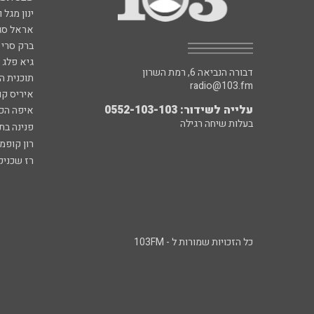
ינון מגל 
אראל סג"
ברק סרי 
גיא פלג
דבורה הנביאה 6, רמת השרון
תוכנית ה
radio@103.fm
איריס קו
עלייה לשידור: 0552-103-103
איפה הכ
בעלות שיחה רגילה
פנינה בת
רון קופמ
רז שכניק
כל הזכויות שמורות ל - 103FM