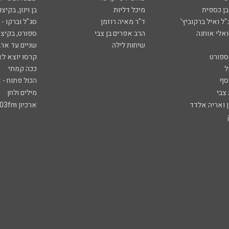
ובן כספית
מיכל דליות
בן וינון, בקיצו
ל ואיל ברקוביץ'
ד"ר מאיה רוזמן
סג"ל וברקו -
ואלי אוחנה
הרב אפרים בן צבי
ספורט, בקיצו
שיחות לילה
שניים עד ארב
ספורט
קרסו יוצא לא
ל
ככה קמתי
סף
הכול פתוח - א
 צבי
מילים ולחן
ן ואריה אלדד
ארכיון 103fm