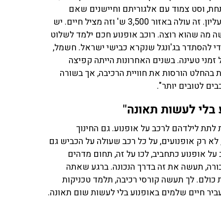
פתחת, וסט צמוד עם אלגוריתם וחיישנים שאם
חלילה קורית תאונה, הוא מתנפח ושומר לך על פלג הגוף העליון. זה עולה באזור 3,500 ש' וזה מציל חיים. יש
 מה שהוא רוצה. רוכב אופנוע חכם ילמד לשלוט
די להסתדר בג'ונגל שנקרא כבישי ישראל. חשמל,
 זמני טעינה. בשנים האחרונות הייתה קפיצה
ת בהחלט הורסות את חוויית הרכיבה, אך בשורה
ים לטובים יותר".
 בלי לעשות תאונה"
ת לתת לילדהם לרכב על אופנוע. גם החינוך
לא רק אופנועים, על כל רכב שעולה על הכביש גם
 על אופנוע כתחביב, לכו על זה, תחום מדהים
רה, תעשה את זה בדרך הנכונה. ברגע שאתה
 כולם. לך תעשה קורסי רכיבה, תלמד טכניקות
עביר חיים שלמים באופנוע בלי לעשות שום תאונה.