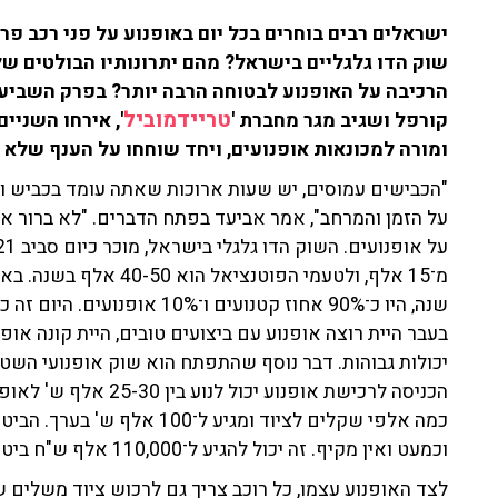
ישראלים רבים בוחרים בכל יום באופנוע על פני רכב פר
שוק הדו גלגליים בישראל? מהם יתרונותיו הבולטים של
הרכיבה על האופנוע לבטוחה הרבה יותר? בפרק השביע
טריידמוביל
קורפל ושגיב מגר מחברת '
', אירחו השניים
ומורה למכונאות אופנועים, ויחד שוחחו על הענף של
"הכבישים עמוסים, יש שעות ארוכות שאתה עומד בכביש ולא 
על הזמן והמרחב", אמר אביעד בפתח הדברים. "לא ברור אי
שנה, היו כ־90% אחוז קטנועים ו
בעבר היית רוצה אופנוע עם ביצועים טובים, היית קונה אופ
יכולות גבוהות. דבר נוסף שהתפתח הוא שוק אופנועי השטח
הכניסה לרכישת אופנוע 
וכמעט ואין מקיף. זה יכול להגיע ל־110,000 אלף ש"ח ביטוח חובה".
לצד האופנוע עצמו, כל רוכב צריך גם לרכוש ציוד משלים ש