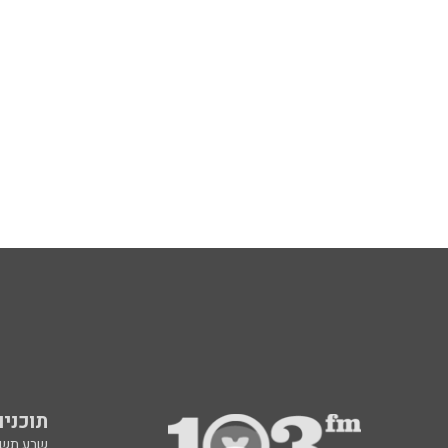
תוכניות fm
שבע תש