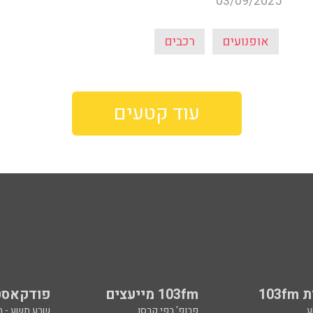
03/09/2025
אופנועים
רכבים
עוד קטעים
103
103fm מייעצים
פודקאסט
ע
פרופ' רפי קרסו
שבע תשע - 