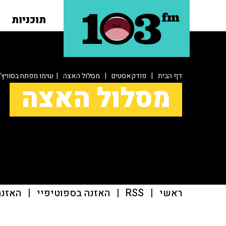
תוכניות
דף הבית
|
פודקאסטים
|
מסלול האצה
| שימו מפתח בסוויץ'
מסלול האצה
ראשי
|
RSS
|
האזנה בספוטיפיי
|
האזנה ב־casts