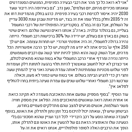
"אני לא רואה כל כך מהר את רכבי הבעירה הפנימית, המנועים הסטנדרטים
שאנחנו מכירים מהיום, יום נעלמים", טען נדב. "גם באירופה היה דיבור שעד
2030 יהיה איסור לכניסת רכבי בעירה פנימית. כרגע בחלק מהמדינות דחו את
זה ל־2035 וחלק בכלל שמו את זה בצד, יש מדינות שבהן שנת 3030 עדיין
על השולחן, אבל גם זה במו"מ. בסקנדינביה הפופולריות של רכבי החשמל
בעלייה, גם בהולנד ובלגיה. בארה"ב אנחנו רואים נטישה שלהם. רואים שינוי
בשוק גם בארץ וגם בעולם, יש ירידה של 30% ברכישות רכב חשמלי. הייתה
נהירה גדולה לחשמלי, זה היה אופנתי וטרנדי. יש תחרות עצומה. אם יש לך
250 אלף ש' בכיס אתה לא יודע מה לקנות, יש כל כך הרבה אפשרויות. הכל
מדהים, אבל השוק קשה והוא הופך להיות יותר קשה עם רכבים משומשים.
הייתה נהירה ומרדף אחרי הרכב החשמלי שלא בטוח שהוא מתאים לכולם,
אני כצרכן לא יכול לחשוב שאצטרך להיות תלוי בהגעה לתחנת דלק ועומדות
לפני שלוש מכוניות שממתינות לאותה עמדת טעינה ואני צריך להמתין שעה
וחצי רק כדי להגיע הביתה בשלום. אני בטוח שיש כמוני לא מעט, וכאלה
שרכשו רכב חשמלי ואחרי שלוש שנים עם עמדת טעינה ביתית בחרו להחליף
לפלאג אין".
עוד הוסיף: "בסוף מספיק שפעם אחת התאכזבת מעמדה לא תקינה כזאת
או אחרת ואתה רואה שאנשים מתאכזבים מזה. הפלאג אין מספק חוויה
משני העולמות, אנשים מגיעים למצב שהם מתדלקים פעמיים בחודש,
הביטחון שיש לך, שאתה יכול להיכנס בכל זמן נתון ולתדלק את האוטו, בנוסף
לעובדה שאתה נוסע על רכב היברידי לכל דבר ועניין שהוא חסכוני גם בלי
הטעינה שלו והאופציה הזאת גם של להטעין את האוטו וגם לתדלק אותו,
הופך את הרכבים האלה לסופר פולפולריים, אנחנו רואים את זה על