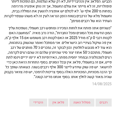
הכביש. הפלאג אין וההיברידיות, לא רק שלא נעלמות, הם הופכות ליותר
פופולריות, זה לא מייתר את עולם החשמל, אך זה נותן אופציה מדהימה
בפחות מ־200 אלף ש'. לא לכולם יש אופציה להטעין את הסוללה בבית,
וחשמול מלא של הרכבים בטווח הזמן הנראה לעין זה לא משהו שצפוי לקרות.
העתיד הוא של רכבים ממימן".
"כשהיום אתה פותח את לוחות המכירה ומחפש רכב חשמלי, נשפכות עליך
המון הודעות מכל הסוגים ומכל החברות", הודה נדב מאיה. "המחשבה האם
לקנות רכבי 0 ק"מ מודל 2025 או האם לקנות רכב משומש אם 15 אלף ק"מ,
אין פה שיקול בעיניי רוב הישראלים. אני מסתכל ואומר שהשוק בהתהוות,
הוא עוד לא מגובש לחלוטין. נכון לבוקר זה, נמכרים כ־70 מותגים של רכב
חשמלי, מתוכם כ־50 אחוז יצור סיני שהיתרון שלהם זה שהם רצים לקדמה,
רצים לטכנולוגיה ובמחיר יחסית מפתה, האירופיות לא ירימו ידיים וינסו לתת
פייט, אם זה בחשמלי, פלאג אין ובכל הסוגים. בסוף התחרות הזאת כאן כדי
להישאר. יש פה שוק שיודע לייצר 300 אלף רכבים בשנה. כשאתה שופך כל
כך הרבה מכוניות, המכוניות האלה בסוף צריכות להימכר, יש פה צוואר בקבוק
שהיה מאוד קשה לחלץ אותו. בסוף אנחנו מדינה קטנה".
14/08/2025
רכבים
מסלול האצה
פלאג אין
היברידי