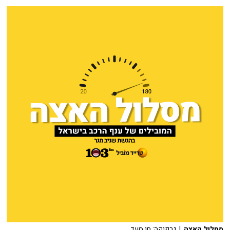
מסלול האצה
| גרפיקה: חן סעד