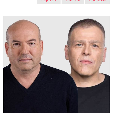
הסכמי שלום
אראל סג''ל
איל ברקוביץ