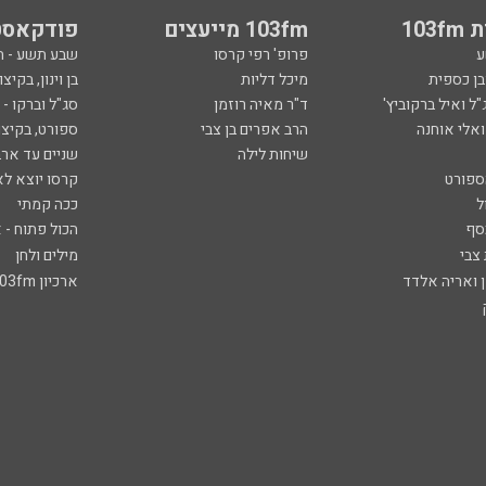
103
103fm מייעצים
פודקאסט
ע
פרופ' רפי קרסו
שבע תשע - 
ובן כספית
מיכל דליות
בן וינון, בקיצו
ל ואיל ברקוביץ'
ד"ר מאיה רוזמן
סג"ל וברקו -
ואלי אוחנה
הרב אפרים בן צבי
ספורט, בקיצו
שיחות לילה
שניים עד ארב
ספורט
קרסו יוצא לא
ל
ככה קמתי
סף
הכול פתוח - א
 צבי
מילים ולחן
ן ואריה אלדד
ארכיון 103fm