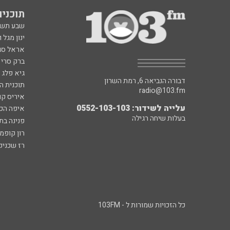
תוכניות fm
שבע תש
ינון מגל 
אראל סג"
ברק סרי 
גיא פלג
דבורה הנביאה 6, רמת השרון
תוכנית ה
radio@103.fm
איריס קו
עלייה לשידור: 0552-103-103
איפה הכ
בעלות שיחה רגילה
פנינה בת
רון קופמ
רז שכניק
כל הזכויות שמורות ל - 103FM