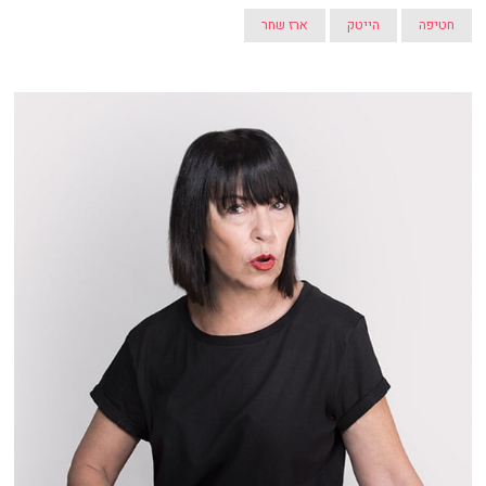
חטיפה
הייטק
ארז שחר