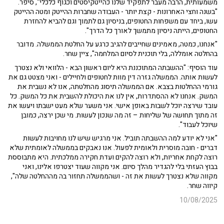
משמעותית, הרבה מעבר לתפקיד שלנו כהייטקיסטים וכגוף כלכלי", סיפר.
"בשנה וחצי האחרונות - קצת יותר - העבודה שחברות ההייטק ומטה ההייטק
עשו, ביחד עם משפחות החטופים, בניסיון גם לתמוך וגם להביא להחזרת
החטופים, הייתה ניסיון מתמשך לאורך כל הדרך".
"אנחנו, כמטה, מאמינים שחייבים להגיב כרגע על החלטת הממשלה. מדובר
בהחלטה אומללה, בלי תוכנית לסיום המלחמה", ציין שחר.
עוד הוסיף: "ההשבתה המתוכננת היא ליום ראשון הבא - הלוואי ולא נצטרך
לעשות אותה. הממשלה גזרה דין מוות לחטופים ולחיילים - ואני מצטט גם את
גורמי ההחלטות בצבא. אם הממשלה תיסוג מהחלטתה, אנו לא נשבית את
המשק. אנחנו לא ההסתדרות, אין לנו את היכולת להשבית את כל המשק. כל
עובד שירצה יוכל לשבות באופן אישי. אני משער שלא מעט ישבתו ויעשו את
זה מתוך תחושה של שליחות – זה מה שנכון לעשות. מי שכן ירצה, כמובן
שיוכל לעבוד".
"אני לא יודע למה ההשבתה תוביל. אני מרגיש שיש לנו מחויבות לעשות
דברים - חובה מוסרית ולאומית לפעול. אנו נאבקים בממשלה לאומתית שלא
רוצה לקחת אחריות, ולא רוצה להקים ועדת חקירה ממלכתית. היא מתבוססת
בבוץ העזתי בלי להגדיר מהלך סיום. אני מקווה שעוד יצטרפו אלינו, ואני
מקווה שלא נצטרך לעשות את זה - ושהממשלה תחזור בה מההחלטה שלה",
קיווה שחר.
10/08/2025