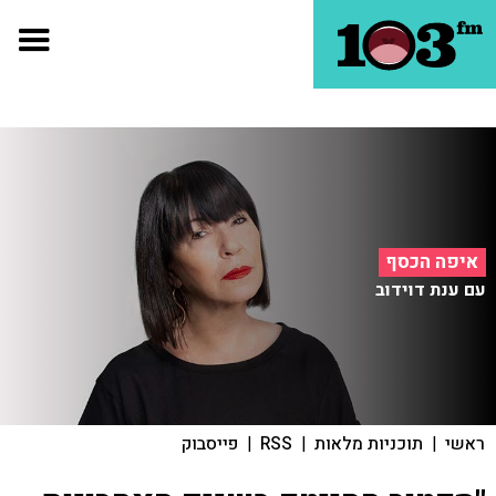
איפה הכסף
עם ענת דוידוב
ראשי
|
תוכניות מלאות
|
RSS
|
פייסבוק