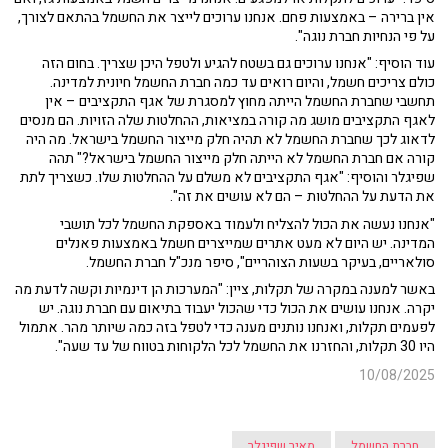
אין ברירה – באמצעות פחם. אנחנו ערוכים לייצר את החשמל בהתאם לצורך,
על פי הנחיות חברת נוגה".
עוד הוסיף: "אנחנו ערוכים גם בשטח להגיע ולטפל היכן שצריך. בחום הזה
כולם צריכים חשמל, והיום רואים עד כמה חברת החשמל חיונית למדינה.
תחשבי שחברת החשמל הייתה מחוץ למסגרת של אגף התקציבים – אין
לאגף התקציבים מושג מה קורה במציאות, ההחלטות שלה הזויות. הם מנסים
לדאוג לכך שחברת החשמל לא תהיה חלק מייצור החשמל בישראל. מה היה
קורה אם חברת החשמל לא הייתה חלק מייצור החשמל בישראל?" תהה
שפיגלר והוסיף: "אגף התקציבים לא משלם על ההחלטות שלו. כשצריך לתת
את הדעת על ההחלטות – הם לא עושים את זה".
"אנחנו נעשה את הכול להצליח ולעמוד באספקת החשמל לכל תושבי
המדינה. יש היום לא מעט אתרים שמייצרים חשמל באמצעות פאנלים
סולאריים, בעיקר בשעות הצוהריים", סיפר מנכ"ל חברת החשמל.
באשר למענה במקרה של תקלות, ציין: "המערכות הן דינמיות וקשה לדעת מה
יקרה. אנחנו עושים את הכול כדי שהכול יעבוד בתיאום עם חברת נוגה. יש
לפעמים תקלות, ואנחנו נותנים מענה כדי לטפל בזה כמה שיותר מהר. אתמול
היו 30 תקלות, והחזרנו את החשמל לכל הלקוחות בטווח של עד שעה".
10/08/2025
חברת החשמל
מאיר שפיגלר