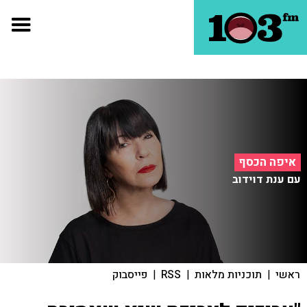
איפה הכסף
עם ענת דוידוב
ראשי
|
תוכניות מלאות
|
RSS
|
פייסבוק