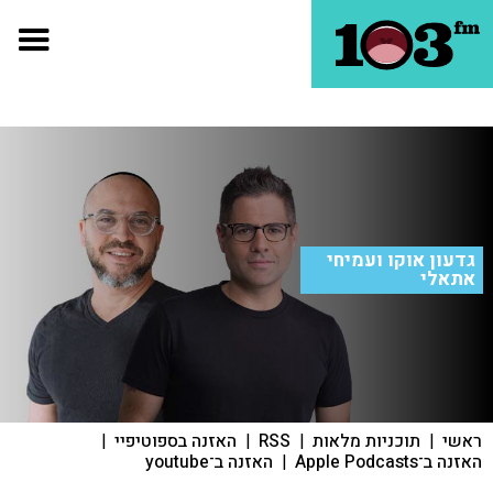
גדעון אוקו ועמיחי
אתאלי
ראשי
|
תוכניות מלאות
|
RSS
|
האזנה בספוטיפיי
|
האזנה ב־Apple Podcasts
|
האזנה ב־youtube