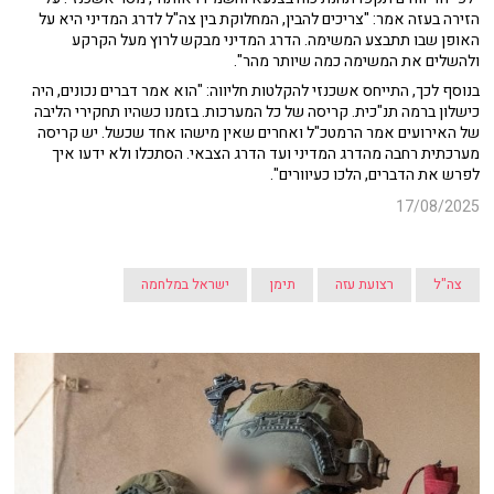
הזירה בעזה אמר: "צריכים להבין, המחלוקת בין צה"ל לדרג המדיני היא על
האופן שבו תתבצע המשימה. הדרג המדיני מבקש לרוץ מעל הקרקע
ולהשלים את המשימה כמה שיותר מהר".
בנוסף לכך, התייחס אשכנזי להקלטות חליווה: "הוא אמר דברים נכונים, היה
כישלון ברמה תנ"כית. קריסה של כל המערכות. בזמנו כשהיו תחקירי הליבה
של האירועים אמר הרמטכ"ל ואחרים שאין מישהו אחד שכשל. יש קריסה
מערכתית רחבה מהדרג המדיני ועד הדרג הצבאי. הסתכלו ולא ידעו איך
לפרש את הדברים, הלכו כעיוורים".
17/08/2025
צה"ל
רצועת עזה
תימן
ישראל במלחמה