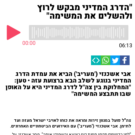
"הדרג המדיני מבקש לרוץ
ולהשלים את המשימה"
00:00
06:13
אבי אשכנזי ('מעריב') הביא את עמדת הדרג
המדיני בנוגע לשלב הבא ברצועת עזה • טען:
"המחלוקת בין צה"ל לדרג המדיני היא על האופן
שבו תתבצע המשימה"
צה"ל פועל במגוון זירות ומראה את כוחו לאויבי ישראל מעזה ועד
לתימן. אבי אשכנזי ('מעריב') עם האירועים הביטחוניים האחרונים.
"לפי הדיווחים תקפו תחנת כוח בצנעא והשמידו אותה", מסר אשכנזי. על