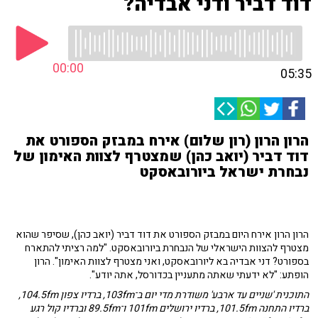
דוד דביר ודני אבדיה?
00:00
05:35
הרון הרון (רון שלום) אירח במבזק הספורט את
דוד דביר (יואב כהן) שמצטרף לצוות האימון של
נבחרת ישראל ביורובאסקט
הרון הרון אירח היום במבזק הספורט את דוד דביר (יואב כהן), שסיפר שהוא
מצטרף להצוות הישראלי של הנבחרת ביורובאסקט. "למה רציתי להתארח
בספורט? דני אבדיה בא ליורובאסקט, ואני מצטרף לצוות האימון". הרון
הופתע: "לא ידעתי שאתה מתעניין בכדורסל, אתה יודע".
התוכנית 'שניים עד ארבע' משודרת מדי יום ב־103fm, ברדיו צפון 104.5fm,
ברדיו התחנה 101.5fm, ברדיו ירושלים 101fm ו־89.5fm וברדיו קול רגע