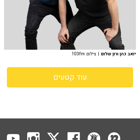
יואב כהן ורון שלום
| צילום: 103fm
עוד קטעים