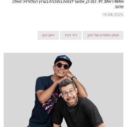
96fm ו־91.5fm. כמו כן, אפשר לצפות בתוכנית בערוץ הטלוויזיה 'וואלה
פלוס'.
19/08/2025
מבזק הספורט של הרון
דוד דביר
יואב כהן