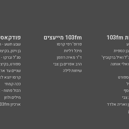
103
103fm מייעצים
פודקאסט
ע
פרופ' רפי קרסו
שבע תשע - 
ובן כספית
מיכל דליות
בן וינון, בקיצו
ל ואיל ברקוביץ'
ד"ר מאיה רוזמן
סג"ל וברקו -
ואלי אוחנה
הרב אפרים בן צבי
ספורט, בקיצו
שיחות לילה
שניים עד ארב
ספורט
קרסו יוצא לא
ל
ככה קמתי
סף
הכול פתוח - א
 צבי
מילים ולחן
ן ואריה אלדד
ארכיון 103fm