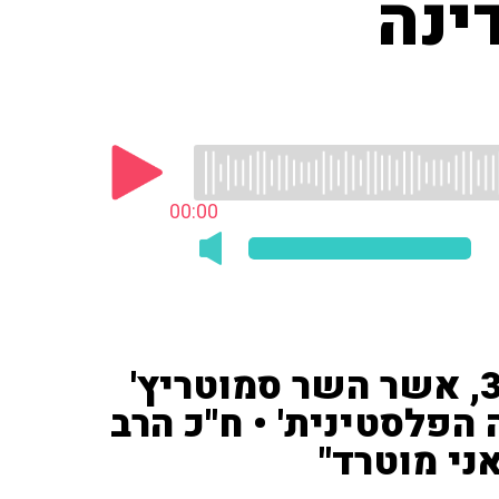
ינה
00:00
אושרה תוכנית E1 עם 3,400, אשר השר סמוטריץ'
הפלסטינית' • ח''כ הרב
ני מוטרד"