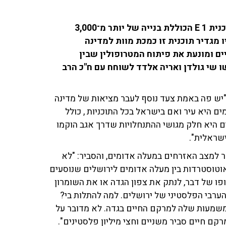
שר האוצר בצלאל סמוטריץ׳ הודיע כי הוא מאשר את תוכנית 1 E הכוללת בנייה של יותר מ־3,000
 מגדיר תוכנית זו כמכת מוות למדינה
ם ומונעת את פיתוח המטרופולין שבין
ו שי גולדן ואריה אלדד לשוחח עם ח"כ הרב
: "יש פה באמת צעד נוסף לעבר מציאות של מדינה
ים היא עיר ואם בישראל בכל התוכניות , כולל
ם היא חלק מגושי ההתנחלויות שדרך אגב הוקמו
ישראלית".
ר למצב האזרחים במעלה אדומים, והסביר: "לא
וטוסטרדות בין מעלה אדומים לירושלים שנוסעים
ופו של דבר, לנתק את צפון הגדה או את השומרון
הערבי הפלסטיני של ירושלים. למה להתלות בי?
 20 שנה כי הוא ידע מה המשמעות שלה למרקם החיים בגדה. לא מדובר על
קם חיים סביר משניים וחצי מיליון פלסטינים".