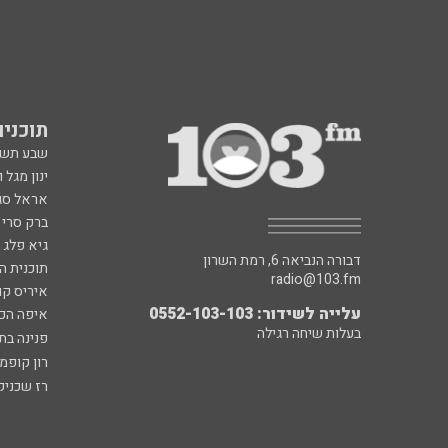
תוכניות fm
שבע תש
ינון מגל 
אראל סג"
ברק סרי 
גיא פלג
דבורה הנביאה 6, רמת השרון
תוכנית ה
radio@103.fm
איריס קו
עלייה לשידור: 0552-103-103
איפה הכ
בעלות שיחה רגילה
פנינה בת
רון קופמ
רז שכניק