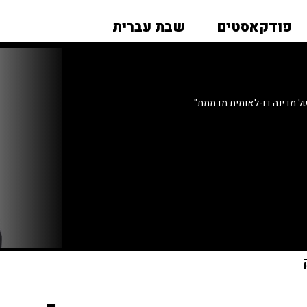
פודקאסטים
שבת עברית
ל מדינה דו-לאומית מדממת"