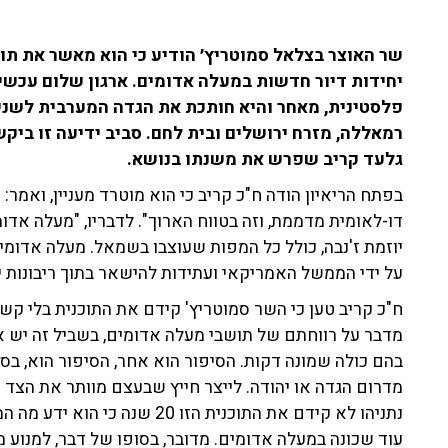
יחידות דיור חדשות במעלה אדומים. ארגון שלום עכשיו
פלסטינית, מאחר והיא חותכת את הגדה המערבית לשניי
רמאללה, מזרח ירושלים ובית לחם. סביב ידיעה זו ביקש
גלעד קריב שפרש את משנתו בנושא.
בפתח הריאיון הודה ח"כ קריב כי הוא מוטרד מעניין, ואמר
דו-לאומית מדממת, וזה בטווח הארוך". לדבריו, "מעלה אדומ
יוזמת ז'נבה, כולל כל המפות שעוצבו בשמאל. מעלה אדומי
על ידי הממשל האמריקאי ועתידות להישאר בתוך ריבונות 
ח"כ קריב טען כי השר סמוטריץ' קידם את התוכנית בלי קש
מדבר על רווחתם של תושבי מעלה אדומים, בשביל זה יש א
בהם כולה שמונה דקות. הסיפור הוא אחר, הסיפור הוא, בס
מדרום הגדה או יהודה. לייצר חייץ שבעצם מוותר את הצד 
נתניהו לא קידם את התוכנית הזו
עוד שכונה במעלה אדומים. מדובר, בסופו של דבר, למנוע מר