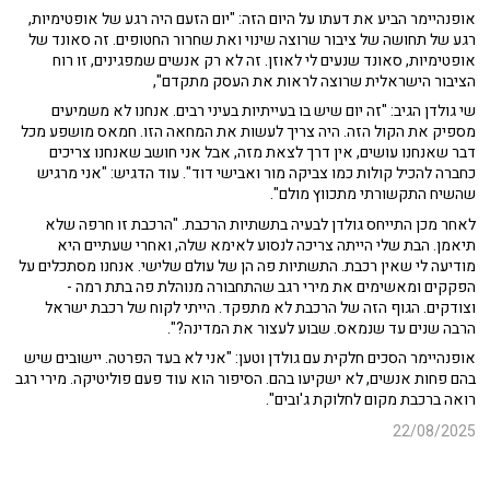
אופנהיימר הביע את דעתו על היום הזה: "יום הזעם היה רגע של אופטימיות,
רגע של תחושה של ציבור שרוצה שינוי ואת שחרור החטופים. זה סאונד של
אופטימיות, סאונד שנעים לי לאוזן. זה לא רק אנשים שמפגינים, זו רוח
הציבור הישראלית שרוצה לראות את העסק מתקדם",
שי גולדן הגיב: "זה יום שיש בו בעייתיות בעיני רבים. אנחנו לא משמיעים
מספיק את הקול הזה. היה צריך לעשות את המחאה הזו. חמאס מושפע מכל
דבר שאנחנו עושים, אין דרך לצאת מזה, אבל אני חושב שאנחנו צריכים
כחברה להכיל קולות כמו צביקה מור ואבישי דוד". עוד הדגיש: "אני מרגיש
שהשיח התקשורתי מתכווץ מולם".
לאחר מכן התייחס גולדן לבעיה בתשתיות הרכבת. "הרכבת זו חרפה שלא
תיאמן. הבת שלי הייתה צריכה לנסוע לאימא שלה, ואחרי שעתיים היא
מודיעה לי שאין רכבת. התשתיות פה הן של עולם שלישי. אנחנו מסתכלים על
הפקקים ומאשימים את מירי רגב שהתחבורה מנוהלת פה בתת רמה -
וצודקים. הגוף הזה של הרכבת לא מתפקד. הייתי לקוח של רכבת ישראל
הרבה שנים עד שנמאס. שבוע לעצור את המדינה?".
אופנהיימר הסכים חלקית עם גולדן וטען: "אני לא בעד הפרטה. יישובים שיש
בהם פחות אנשים, לא ישקיעו בהם. הסיפור הוא עוד פעם פוליטיקה. מירי רגב
רואה ברכבת מקום לחלוקת ג'ובים".
22/08/2025