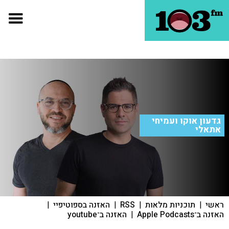
גדעון אוקו ועמיחי
אתאלי
ראשי
|
תוכניות מלאות
|
RSS
|
האזנה בספוטיפיי
|
האזנה ב־Apple Podcasts
|
האזנה ב־youtube