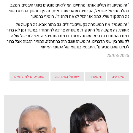
"זה מתיש, זה תולש אותנו מהחיים. המילואים פוגעים בשני היבטים. המצב
המלחמתי על ישראל, הקבוצות שאני עובד איתן זה פן ראשון. ההיבט השני,
זה התפקוד שלי, כמה אני יכול לצאת ולחזור", הוסיף בהמשך.
"זה מעמיד את המשפחה בקשיים גדולים, גם בתור אבא. זה מקשה על
אשתי. זה מקשה על התפקוד. משפחה צריכה להתמודד במשך זמן לא ברור.
רמת ההתמודדות היא משתנה מאוד ברמת המוטיבציה. אני לא יכול שלא
לקשור בין שני הדברים. זה משהו שגם היה בהתחלה, המחיר הגבוה אבל ברור
לכולם שהם מגיעים", התבטא בנושא של הקושי האישי.
25/08/2025
מילואים
משפחה
ישראל במלחמה
מתגייסים למילואים