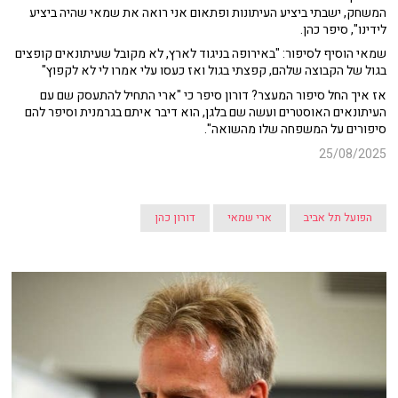
המשחק, ישבתי ביציע העיתונות ופתאום אני רואה את שמאי שהיה ביציע
לידינו", סיפר כהן.
שמאי הוסיף לסיפור: "באירופה בניגוד לארץ, לא מקובל שעיתונאים קופצים
בגול של הקבוצה שלהם, קפצתי בגול ואז כעסו עלי אמרו לי לא לקפוץ"
אז איך החל סיפור המעצר? דורון סיפר כי "ארי התחיל להתעסק שם עם
העיתונאים האוסטרים ועשה שם בלגן, הוא דיבר איתם בגרמנית וסיפר להם
סיפורים על המשפחה שלו מהשואה".
25/08/2025
הפועל תל אביב
ארי שמאי
דורון כהן