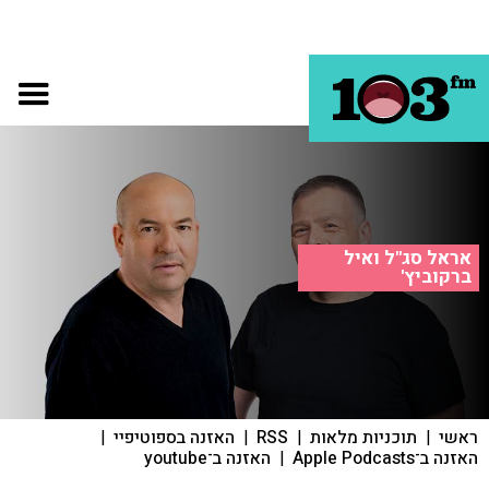
אראל סג"ל ואיל
ברקוביץ'
ראשי
|
תוכניות מלאות
|
RSS
|
האזנה בספוטיפיי
|
האזנה ב־Apple Podcasts
|
האזנה ב־youtube