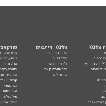
103
103fm מייעצים
פודקאסט
ע
פרופ' רפי קרסו
שבע תשע - 
ובן כספית
מיכל דליות
בן וינון, בקיצו
ל ואיל ברקוביץ'
ד"ר מאיה רוזמן
סג"ל וברקו -
ואלי אוחנה
הרב אפרים בן צבי
ספורט, בקיצו
שיחות לילה
שניים עד ארב
ספורט
קרסו יוצא לא
ל
ככה קמתי
סף
הכול פתוח - א
 צבי
מילים ולחן
ן ואריה אלדד
ארכיון 103fm