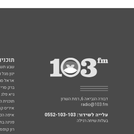
תוכניות fm
שבע תש
ינון מגל 
אראל סג"
ברק סרי 
גיא פלג
דבורה הנביאה 6, רמת השרון
תוכנית ה
radio@103.fm
איריס קו
עלייה לשידור: 0552-103-103
איפה הכ
בעלות שיחה רגילה
פנינה בת
רון קופמ