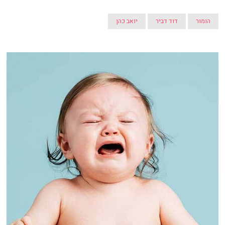
הומור
דוד דביר
יואב כהן