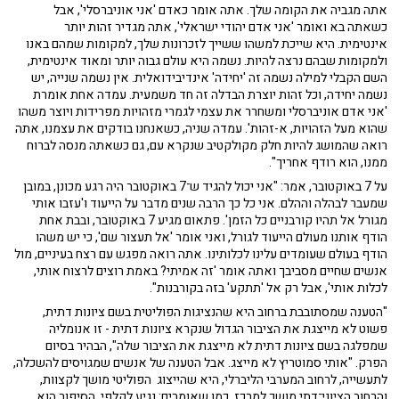
אתה מגביה את הקומה שלך. אתה אומר כאדם 'אני אוניברסלי', אבל
כשאתה בא ואומר 'אני אדם יהודי ישראלי', אתה מגדיר זהות יותר
אינטימית. היא שייכת למשהו ששייך לזכרונות שלך, למקומות שמהם באנו
ולמקומות שבהם נרצה להיות. נשמה היא עולם גבוה יותר ומאוד אינטימית,
השם הקבלי למילה נשמה זה 'יחידה' אינדיבידואלית. אין נשמה שנייה, יש
נשמה יחידה, וכל זהות יוצרת הבדלה זה חד משמעית. עמדה אחת אומרת
'אני אדם אוניברסלי ומשחרר את עצמי לגמרי מזהויות מפרידות ויוצר משהו
שהוא מעל הזהויות, א-זהות'. עמדה שניה, כשאנחנו בודקים את עצמנו, אתה
רואה שהמושג להיות חלק מקולקטיב שנקרא עם, גם כשאתה מנסה לברוח
ממנו, הוא רודף אחריך".
על 7 באוקטובר, אמר: "אני יכול להגיד ש־7 באוקטובר היה רגע מכונן, במובן
שמעבר לבהלה וההלם. אני כל כך הרבה שנים מדבר על הייעוד ו'עזבו אותי
מגורל אל תהיו קורבניים כל הזמן'. פתאום מגיע 7 באוקטובר, ובבת אחת
הודף אותנו מעולם הייעוד לגורל, ואני אומר 'אל תעצור שם', כי יש משהו
הודף בעולם שעומדים עלינו לכלותינו. אתה רואה מפגש עם רצח בעיניים, מול
אנשים שחיים מסביבך ואתה אומר 'זה אמיתי? באמת רוצים לרצוח אותי,
לכלות אותי', אבל רק אל 'תתקע' בזה בקורבנות".
"הטענה שמסתובבת ברחוב היא שהנציגות הפוליטית בשם ציונות דתית,
פשוט לא מייצגת את הציבור הגדול שנקרא ציונות דתית - זו אנומליה
שמפלגה בשם ציונות דתית לא מייצגת את הציבור שלה", הבהיר בסיום
הפרק. "אותי סמוטריץ לא מייצג. אבל הטענה של אנשים שמגויסים להשכלה,
לתעשייה, לרחוב המערבי הליברלי, היא שהייצוג הפוליטי מושך לקצוות,
והרחוב הציוני־דתי מושך למרכז. כמו שאומרים: נגיע לקלפי. הסיפור הוא