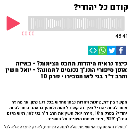
קודם כל יהודי?
00:00
48:41
כיצד נראית היהדות ממבט הציונות? • באיזה
אופן סיפורי התנ"ך נכנסים לתמונה? • יואל חשין
והרב ד"ר בני לאו הסבירו • פרק 10
הקשר בין דת, ציונות ויהדות נבחן מחדש בכל רגע נתון. אך מה זה
אומר להיות יהודי? ואיך זה קשור לזהות ולאופן בו אתה בוחר להיות
יהודי? בפרק ה־10, אירח יואל חשין את הרב ד"ר בני לאו, ראש מיזם
התנ"ך '929', ויחד שוחחו השניים על הסוגייה.
"שאלת האימפקט והמשמעות שלה לתנועה הציונית, לא רק לחברה אלא לכל