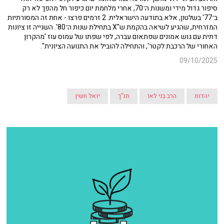
סיפור גדול מידי ומשנות ה־70, אחרי מלחמת יום כיפור חל מהפך לא רק
ב־77' בשלטון, אלא בתודעה הישראלית. 2 זרמים פרצו - אחת זה המסורתיות
המזרחית, שהגיע לשיאה בהקמת ש"X בתחילת שנות ה־80'. השנייה זו ציונות
דתית עם גוש אמונים שפתאום עברה, לפי שפתו של עמוס עוז 'מהקרון
האחורי של הרכבת לקטר', והתחילה להוביל את התנועה הציונית".
09/10/2025
יהדות
הרב בני לאו
תנ"ך
יואל חשין