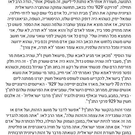
התנועה, מעוררת אותי ולא נותנת לי לישון, זה מעסיק אותי", הודה הרב לאו
תחילה. "פרויקט '929' נולד בכאב, תחושה עמוקה שהחברה הישראלית
הציונית שינקה את התנ"ך מבית הוריה, כל אדם בלי שום קשר לדתי-חילוני,
שמאל-ימין, כשהוא היה דופק החיים שלנו, ההיסטוריה, השפה, הגיאוגרפיה
הנרטיב, אז אתה מוצא את עצמך שחברה שלמה נטשה את הספר. פשוט כך.
אתה מחזיק ספר ביד, אומר לאדם 'קח' והוא אומר 'לא תודה, לא שלי, אני
מתמצא מכל החוויה שלי'. קודם כל אני מקשיב לפני שאני עונה, אני חושב
שיש משהו בלחוש את הכאב הזה שבן אדם מחזיק נכס ביד, שהוא ירושה
מהוריו ומכל הדורות שלפניו, והוא עומד ואומר 'לא תודה, אין צורך".
עוד הוסיף: "מכאן אני מגיע לאבא שלך, מישאל חשין ז"ל, שהיה באמת מר
תנ"ך, מעבר לזה שהיה שופט גדול, והוא היה אדם ששרק תנ"ך - זה היה חלק
מזרימת הדם שלו. פגשתי אותו על רקע זה בחוג תנ"ך שניהל בכנסת, וכשהוא
נפטר פניתי לאמא שלך ואמרתי לה 'אני חייב, בתור מי שמוביל את נושא
התנ"ך בישראל, להקדיש משהו לשופט מישאל חשין. יצרנו ממתנה ליום
הולדת 70 לישראל, מארז אלבום יפייפה של '929' - האייטמים הייצוגיים של
אנשים שונים, ממרחב החיים הישראלי, שמביאים את הפרשנות שלהם לתנ"ך
- בציור, במבע, בשיר ובאלף גוונים ולהגיד 'התנ"ך מדבר ישראלית' - זה אלבום
חשין של 929 פרקי התנ"ך".
ומהי זהות בהקשר של התנ"ך? "אפשר לדבר על מושג הזהות, ועל אדם או
חברה שמגדירה את עצמה והזהות שלה", אמר הרב לאו. "אתה מנסה להגדיר
מה זה אומר להיות ישראלי, במובן העמוק של המילה, כולל הכותרת של 'אדם
יהודי'. אם אתה אומר ישראלי, אתה מדבר על חוויה גיאוגרפית או פוליטית
במובן של תעודת זהות ישראלית. כשאתה מדבר על זהות רעיונית־תרבותית