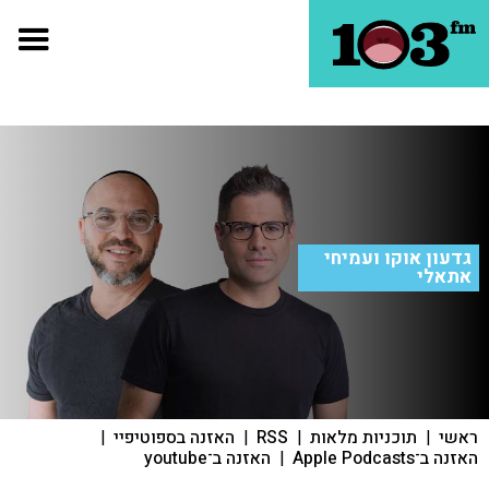
גדעון אוקו ועמיחי
אתאלי
ראשי
|
תוכניות מלאות
|
RSS
|
האזנה בספוטיפיי
|
האזנה ב־Apple Podcasts
|
האזנה ב־youtube