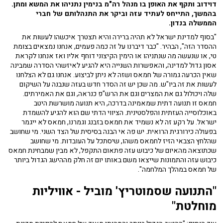
דוידוב ותקף את האופן בו מנהל רה"מ בנימין נתניהו את המשא ומתן.
בהמשך, התייחס לעתיד עזה וביקר את התנהלותם של חברי
הממשלה בנדון.
"בסוף למדינת ישראל לא תהיה ברירה והיא תצטרך איכשהו לעשות את
ההסדר הזה", הבהיר. "כבר דיברנו על זה כמה פעמים, אנחנו נמצאים בצומת
טי, או שנעשה מה שנתניהו או הימין הקיצוני דוחף אליו ואז אנחנו לקראת
אסון גדול למדינה, והאפשרות השנייה היא להגיע לאיזשהי הסדרה שמבינה
שאין הכרעה גמורה של חמאס ושזה לא ניתן לביצוע. אנחנו גם לא הצלחנו
לעשות את זה ביו"ש. מה שכן יש זה הסדר חדש בעזה שנבנה על השיקום
שלה ויכולול גם את המצרים וגם את הרש"פ כנראה, וגם את האמירתים.
חמאס זו תנועה דתית שמאמינה בדרכה, היא תנועה מושרשת היטב
באוכלוסייה העזתית והפלסטינית. הציווי הדתי שם הוא להגיע להשמדת
ישראל. על רקע זה לא נשמיד את חמאס בזבנג וגמרנו, חמאס לא ייגמר
בפעולה כירורגית הרואית. יש פה אי הבנה בסיסית של הצד השני. מי שחושב
שהלחץ הצבאי הזיז לחמאס משהו, שיסתכל על העובדות. מי שחושב
שכתוצאה מהאיום של כיבוש עזה פתאום התקפל, לא מבין שמבחינת חמאס
כיבוש עזה והתמונות שייצאו משם באותו יום זה חלק מההישג הגדול ביותר
של חמאס במהלך המלחמה".
"התנועה שסמוטריץ' מוביל - אוויליות
מוחלטת"