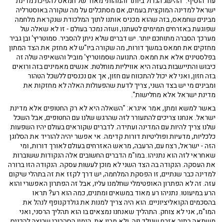
עוד הוסיף: "ההישג הגדול ביותר והמהותי מאוד של חמאס להפיכת מדינת
ישראל למדינה המוקצית בעמים, אם מסתכלים על מה שקורה באוסטרליה
מבינים שחמאס, בזה שהוא מכניס אותנו לתוך המלכודת שנקראת מלחמה
שפוגעת באזרחים תמימים לטעתנו, ושזה נמכר בעולם - זו לא שאלה של
מערכך הסברה מתוחכם יותר. יש דברים שלא ניתן להסביר. סמוטריץ' ובן גביר
מחזקים את חמאס במשך דורות, מה שקורה ביו"ש לא מחזק את הצד המתון
בפלסטינים אלא את חמאס. התנועה שסמוטריץ' מוביל והשאיפה שלה זה
כיבוש והתיישבות בעזה היא אוויליות מוחלטת. אנשים מאמינים בזה ורואים
בזה חזון, ואני לא יכול להתכווח עם חזון, אך אם נכנסים ללשכל הטהור
ומבינים מי יש בצד השני, צריך לדעת שהפעולות האלה לא מחזקות את
מדינת ישראל אלא מחלישות".
באשר למשא ומתן, אמר איגרא: "השאלה היא לא רק החטופים אלא מדינת
ישראל. אנחנו צריכים להתעורר לזה שהרגש שלנו עם החטופים, אבל השכל
שלנו צריך להיות עם המדינה ועתידה. לדברים שקוראים בעולם יהיו השפעות
כלכליות, מדעיות ופוליטיות דורות קדימה. אי אפשר יהיה להוריד את הסלוגן
הזה - ישראל, רצח עם, הרעבה, מראש האזרחים בעולם לאורך דורות, ומי
שאחראי לזה הוא נתניהו. במו"מ הדברים החשובים אלה הנקודות ששוברות
את העסקה. הנקודה בה הצד השני לא מוכן לעשות עסקה. הנקודה הזו ברורה
למדינה כבר שנתיים, זו הפסקת המלחמה, יש דרך לקזז את זה בתהלי שיקום
עזה. זה לא הפתרון האופטימלי שחלמנו עליו, אבל זה הפתרון האפשרי והוא
הרע במיעוטו. נתניהו רע מאוד במשאים ומתנים, כמה הוא רע? תראו
בהסכמים הקואליציוניים. הוא היה צריך למנות את גולדקנופף לנהל את
המו"מ, אני לא צוחק. התהליך שאנחנו נמצאים בו הוא תהליך הרסני, ואני
משתאה בתור אזרח שנולד פה, ולא מבין את הימין הסהרורי שרוצה להכניס