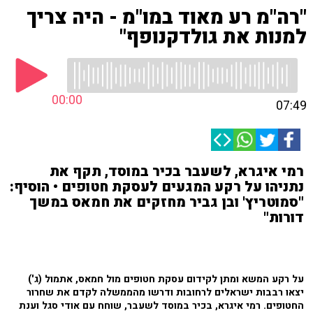
"רה"מ רע מאוד במו"מ - היה צריך
למנות את גולדקנופף"
00:00
07:49
רמי איגרא, לשעבר בכיר במוסד, תקף את
נתניהו על רקע המגעים לעסקת חטופים • הוסיף:
"סמוטריץ' ובן גביר מחזקים את חמאס במשך
דורות"
על רקע המשא ומתן לקידום עסקת חטופים מול חמאס, אתמול (ג')
יצאו רבבות ישראלים לרחובות ודרשו מהממשלה לקדם את שחרור
החטופים. רמי איגרא, בכיר במוסד לשעבר, שוחח עם אודי סגל וענת