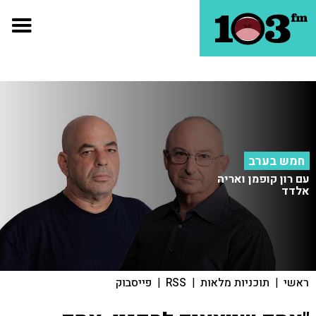
חמש בערב
עם רון קופמן ואריה
אלדד
ראשי
|
תוכניות מלאות
|
RSS
|
פייסבוק