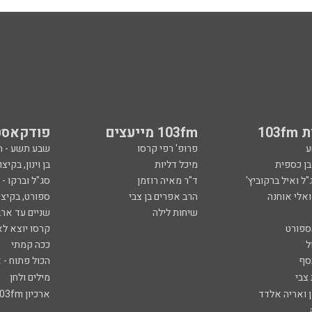
103
103fm מייעצים
פודקאסט
ע
פרופ' רפי קרסו
שבע תשע - 
ובן כספית
מיכל דליות
בן וינון, בקיצו
ל ואיל ברקוביץ'
ד"ר מאיה רוזמן
סג"ל וברקו -
ואלי אוחנה
הרב אפרים בן צבי
ספורט, בקיצו
שיחות לילה
שניים עד ארב
ספורט
קרסו יוצא לא
ל
ככה קמתי
סף
הכול פתוח - א
 צבי
מילים ולחן
ן ואריה אלדד
ארכיון 103fm