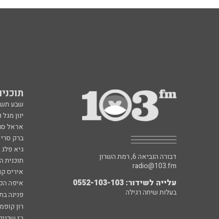
תוכניות fm
שבע תש
ינון מגל 
אראל סג"
ברק סרי 
גיא פלג
דבורה הנביאה 6, רמת השרון
תוכנית ה
radio@103.fm
איריס קו
עלייה לשידור: 0552-103-103
איפה הכ
בעלות שיחה רגילה
פנינה בת
רון קופמ
רז שכניק