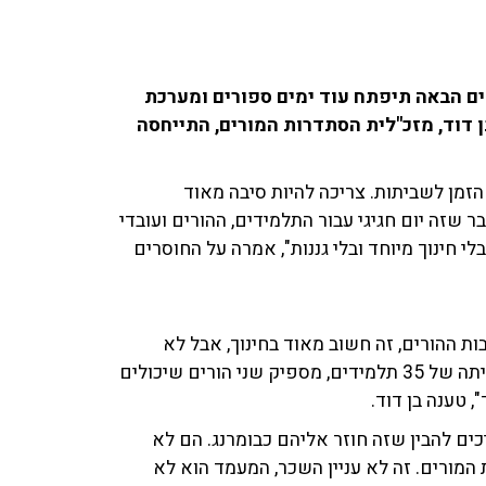
ים הבאה תיפתח עוד ימים ספורים ומערכת
 דוד, מזכ"לית הסתדרות המורים, התייחסה
הזמן לשביתות. צריכה להיות סיבה מאוד
א לפתוח את שנת הלימודים ב-1 לספטמבר שזה יום חגיגי עבור התלמידים, ההורים ועובדי
 בן דוד. "כרגע חסרים קרוב ל-3,000 מורים בלי חינוך מיוחד ובלי גננות", אמרה על החוסרים
ת ההורים, זה חשוב מאוד בחינוך, אבל לא
התערבות. זה מתיש את עובדי ההוראה, זה שוחק אותם, בכיתה של 35 תלמידים, מספיק שני הורים שיכולים
 טענה בן דוד.
ים להבין שזה חוזר אליהם כבומרנג. הם לא
המורים. זה לא עניין השכר, המעמד הוא לא