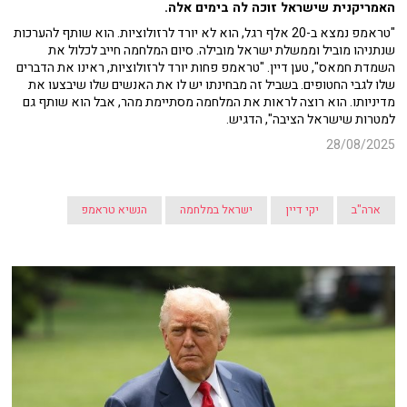
האמריקנית שישראל זוכה לה בימים אלה.
"טראמפ נמצא ב-20 אלף רגל, הוא לא יורד לרזולוציות. הוא שותף להערכות
שנתניהו מוביל וממשלת ישראל מובילה. סיום המלחמה חייב לכלול את
השמדת חמאס", טען דיין. "טראמפ פחות יורד לרזולוציות, ראינו את הדברים
שלו לגבי החטופים. בשביל זה מבחינתו יש לו את האנשים שלו שיבצעו את
מדיניותו. הוא רוצה לראות את המלחמה מסתיימת מהר, אבל הוא שותף גם
למטרות שישראל הציבה", הדגיש.
28/08/2025
ארה"ב
יקי דיין
ישראל במלחמה
הנשיא טראמפ