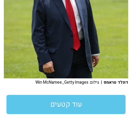
דונלד טראמפ
| צילום: Win McNamee_Getty Images
עוד קטעים