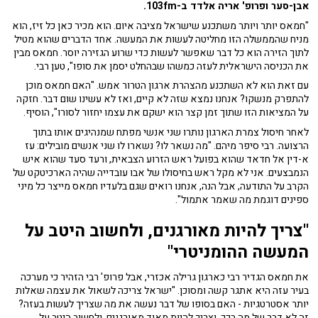
אבן-סער ופרופ' אריה אלדד ב-103fm.
"חמאס יותר ויותר משתכנע שישראל מציבה איום. הוא מכיר כאן כל זיז, הוא
מניח שהממשלה הזו מחליטה לעשות את המעשה. אחד הדברים שהוא מטיל
לתוך הזירה הוא כל דבר שאפשר לעשות כדי שרוע הגזירה יוסר. חמאס מבין
את הכניסה הישראלית לעזה כמשהו שבהחלט יסמן את סופו", טען רבי.
עם זאת הוא לא השתכנע מהצהרת ארגון הטרור אמש. "האם חמאס מוכן
להתפרק מנשקו? אנחנו נמצא שזה לא קיים, ואז לא עשינו שום דבר. חזקה
על המציאות הזו שתוך זמן קצר הוא ישקם את עצמו יחזור לסורו", הוסיף.
לאחר חיסול צמרת הארגון נותרו שני אנשי מפתח שמנהיגים אותו בתוך
הרצועה. רבי סיפר מיהם. "מה נשאר לו? נשארו לו שני אנשים מובילים: עז
א-דין אל חדאד שהוא בפועל ראש הזרוע הצבאית, ורעד סעד שהוא איש
הנמבצעים. אני לא מקל ראש בחיסולו של אבו עובדייה שהיה הארכיטקט של
הקרב על התודעה, אבל הנה, אנחנו רואים שגם בלעדיו חמאס מייצר כל מיני
ספינים דוגמת מה שאמר אתמול".
"
צריך להיות מאורגנים, ולחשוב היטב על
המעשה ההומניטרי"
את חמאס הגדיר רבי כארגון גרילה אכזרי, אבל פרופ' רבי הזהיר כי מערכה
בעיר עזה היא אתגר קשה ומסוכן. "ישראל צריכה לשאול את עצמה שאלות
יותר אסטרטגיות - האם בסופו של דבר נעשה את מה שצריך לעשות בעזה?
זה לא דבר של מה בכך, וצריך להיות מאוד מאורגנים, ולחשוב היטב על