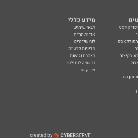
ים
מידע כללי
הפודקאסט
תנאי שימוש
ר
אודות הרדיו
 הפודקאסט
לוח שידורים
ר
מדיניות פרטיות
ע, בקיצור
הצהרת נגישות
כול
הרשמה לניוזלטר
צרו קשר
מנון רגב
created by
CYBER
SERVE