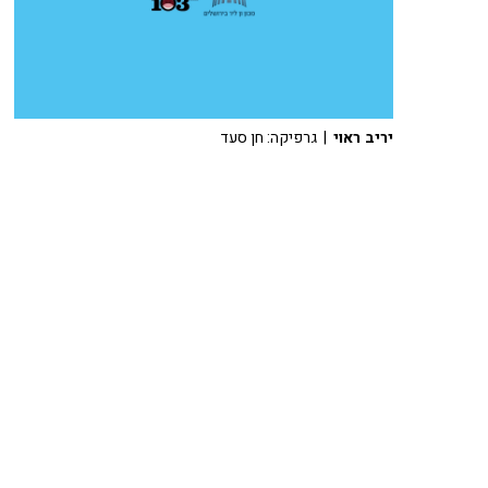
יריב ראוי
| גרפיקה: חן סעד