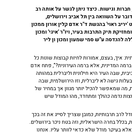
חברות וגישות. כיצד ניתן לגשר על אותה רב
ובר על השוואה בין תל אביב וירושלים,
 מהשנייה? בפרק ה־18 בפודקאסט 'יריב ראוי' בהגשת ד"ר אדם קלין אורון ממכון
מחזיקת תיק התרבות בעיר, ויו"ר 'איגי' ומכון
ללה להנדסה ע"ש סמי שמעון ומכון ון ליר
ת: איך, בעצם, אמורות לחיות קבוצות שונות כל
ברמה המדינית, אלא ברמה העירונית?", פתח אדם
ביבית, שבה העיר היא חילונית וליברלית במהותה
עלות גישה לא ליברלית, וזו הירושלמית, שבה
ת, מה שמאפשר להכיל יותר מגוון אך במחיר של
בוצות נדמה כהולך ומתחדד, מהו המודל שיש
ל לרב תרבותיות, כמובן שצריך לסייג את זה בכך
, בכלל בחרה הישראלית, וזה בטח ניכר בירושלים.
אלא בעיקר מודל שלא כדאי לוותר עליו. אנחנו