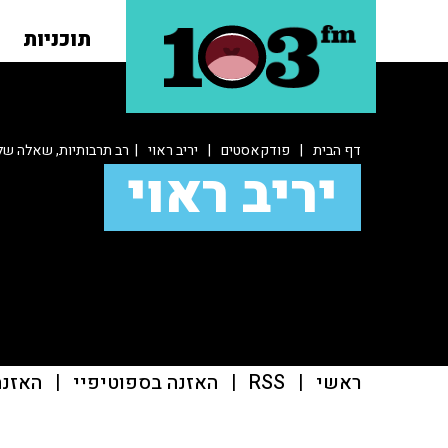
תוכניות
דף הבית
|
פודקאסטים
|
יריב ראוי
| רב תרבותיות, שאלה ש
יריב ראוי
ראשי
|
RSS
|
האזנה בספוטיפיי
|
האזנה ב־casts