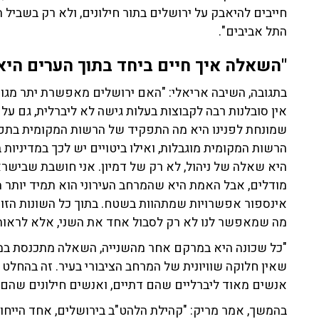
חייבים להיאבק על ירושלים בתור חילונים, ולא רק בשביל 
התל אביבים".
"השאלה איך חיים ביחד בתוך הערים היא
בתגובה, השיבה אריאלי: "האם ירושלים מאפשרת יתר מגוון
אין סובלנות רבה לקבוצות בעלות גישה לא ליברלית, גם ע
שמונחת לפנינו היא מה התפקיד של הרשות המקומית בתפי
הרשות המקומית מוגבלות, ואילו ביטויים יש לכך במדיניות
היא שאלה של ניהול, לא רק של דמיון. אני חושבת שבישרא
מודלים, אבל האמת היא שהמרחב העירוני הוא תמיד יותר מו
אינספור אפשרויות שמתהוות בשטח. בתוך כל השונות הזו חיי
מה שמאפשר לנו לא רק לסבול אחד את השני, אלא לראות
"כל שכונה היא במרקם אחר מהשנייה, השאלה מתכנסת במרח
שאין חלוקה שוויונית של המרחב הציבורי בעיר. זה בהחלט
אנשים מאוד ליברליים שהם דתיים, ואנשים חילונים שהם 
בהמשך, אמר מריק: "קהילת הלהט"ב בירושלים, אחד הייחוד