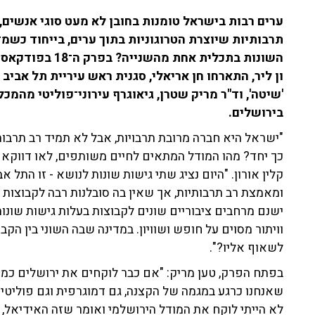
ערים רבות בישראל טומנות בחובן לא מעט סוגי אנשים, 
תרבותיות שיוצרת הטרוגוניות בתוך ערים, בייחוד כשמד
השונות בתכלית אחת
ון ליר, התארחו חן אריאלי, סגנית ראש עיריית תל אביב ו
'שיטה', וד"ר מריק שטרן, גיאוגרף עירוני־פוליטי מהמכ
בירושלים.
"ישראל היא חברה מרובת תרבויות, אבל לא תמיד רב תרבותי
כך יחד? מהו המודל המתאים לחיים משותפים, לאו דווקא 
קלין אורון. "היום נציג שתי גישות שונות לנושא - זו התל א
ומאמצת רב תרבותיות, אך שאין בה סובלנות רבה לקבוצות ב
ישנם מרחבים ציבוריים שונים לקבוצות בעלות גישות שונו
וויתור מסוים על חופש ושוויון. במדינה שבה השוני בין הק
לשאוף אליו?".
בפתח הפרק, טען מריק: "אם כבר לוקחים את ירושלים כמוד
שאנחנו כרגע במגמה של הקצנה, גם דמוגרפית וגם פוליטית
לא הייתי לוקח את המודל הירושלמי ואומר שזה האידיאל, 