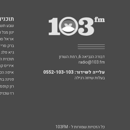
תוכניות fm
שבע תש
ינון מגל 
אראל סג"
ברק סרי 
גיא פלג
דבורה הנביאה 6, רמת השרון
תוכנית ה
radio@103.fm
איריס קו
עלייה לשידור: 0552-103-103
איפה הכ
בעלות שיחה רגילה
פנינה בת
רון קופמ
רז שכניק
כל הזכויות שמורות ל - 103FM