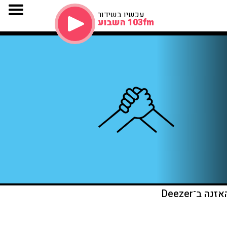
עכשיו בשידור
103fm השבוע
זנה ב־Deezer