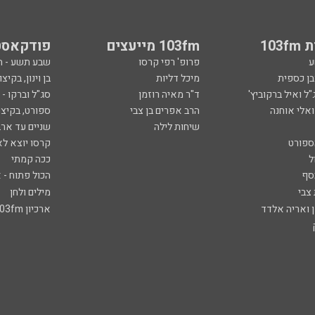
103
103fm מייעצים
פודקאסט
ע
פרופ' רפי קרסו
שבע תשע - 
ובן כספית
מיכל דליות
בן וינון, בקיצו
ל ואיל ברקוביץ'
ד"ר מאיה רוזמן
סג"ל וברקו -
ואלי אוחנה
הרב אפרים בן צבי
ספורט, בקיצו
שיחות לילה
שניים עד ארב
ספורט
קרסו יוצא לא
ל
ככה קמתי
סף
הכול פתוח - א
 צבי
מילים ולחן
ן ואריה אלדד
ארכיון 103fm