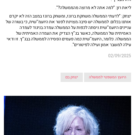
ליאת רון: "למה אתה לא מרוצה מהממשלה?".
יצחק: "לדעתי הממשלה משחקת ברוגז, ומשחק ברוגז במצב הזה לא יקדם
אותנו בכלום. לממשלה יש סיבה מצוינת לפטר את היועמ''שית, כי בשורה של
עניינים היועמ''שית ניסתה לכפות על הממשלה עמדה בניגוד לעמדה
האמיתית של הממשלה, כאשר בג''ץ הצדיק את העמדה האמיתית של
הממשלה. כלומר, היועמ''שית כמה פעמים הפסידה לממשלה בבג''ץ. זו ודאי
עילה למשבר אמון ועילה לפיטורים".
02/09/2025
היועץ המשפטי לממשלה
יצחק בם