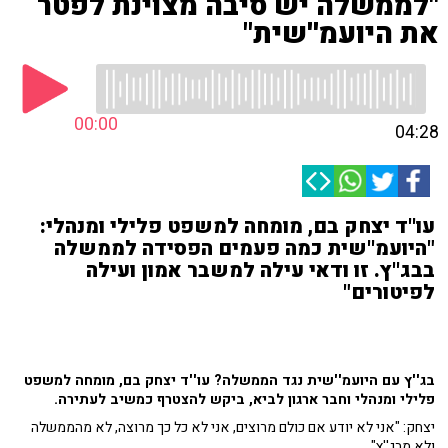
"לממשלה יש סיבה מצוינת לפטר
את היועמ''שית"
00:00
04:28
עו''ד יצחק בם, מומחה למשפט פלילי ומנהלי:
"היועמ''שית כמה פעמים הפסידה לממשלה
בבג''ץ. זו ודאי עילה למשבר אמון ועילה
לפיטורים"
בג''ץ עם היועמ''שית נגד הממשלה? עו''ד יצחק בם, מומחה למשפט
פלילי ומנהלי וחבר ארגון לביא, ביקש להצטרף כמשיב לעתירה.
יצחק: "אני לא יודע אם כולם מרוצים, אני לא כל כך מרוצה, לא מהממשלה
ולא מבג''ץ".