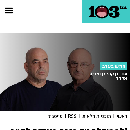
חמש בערב
עם רון קופמן ואריה
אלדד
ראשי
|
תוכניות מלאות
|
RSS
|
פייסבוק