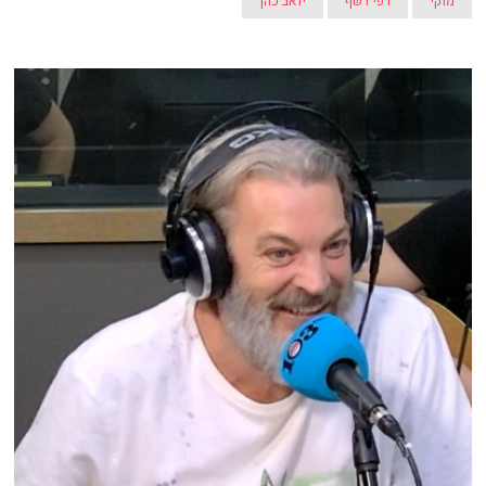
מוקי
רפי רשף
יואב כהן